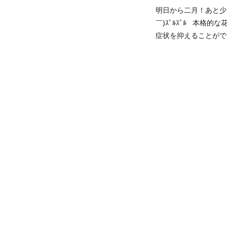
明日から二月！あと少
￣)ｽﾞﾙｽﾞﾙ 本格
症状を抑えることがで