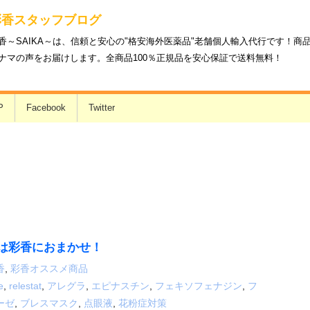
彩香スタッフブログ
香～SAIKA～は、信頼と安心の"格安海外医薬品"老舗個人輸入代行です！
ナマの声をお届けします。全商品100％正規品を安心保証で送料無料！
P
Facebook
Twitter
は彩香におまかせ！
香
,
彩香オススメ商品
e
,
relestat
,
アレグラ
,
エピナスチン
,
フェキソフェナジン
,
フ
ーゼ
,
ブレスマスク
,
点眼液
,
花粉症対策