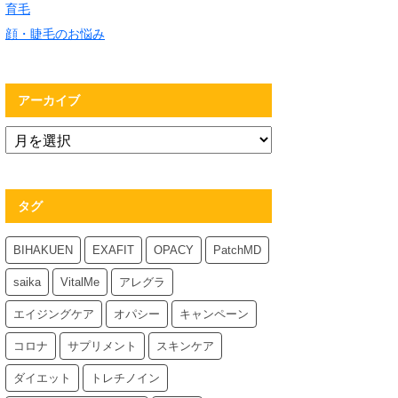
育毛
顔・睫毛のお悩み
アーカイブ
タグ
BIHAKUEN
EXAFIT
OPACY
PatchMD
saika
VitalMe
アレグラ
エイジングケア
オパシー
キャンペーン
コロナ
サプリメント
スキンケア
ダイエット
トレチノイン