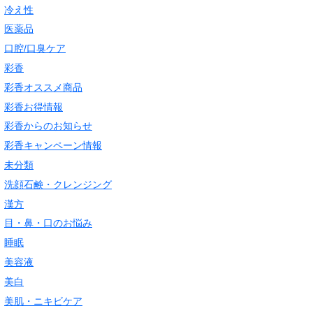
冷え性
医薬品
口腔/口臭ケア
彩香
彩香オススメ商品
彩香お得情報
彩香からのお知らせ
彩香キャンペーン情報
未分類
洗顔石鹸・クレンジング
漢方
目・鼻・口のお悩み
睡眠
美容液
美白
美肌・ニキビケア