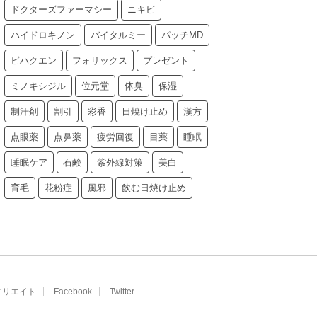
ドクターズファーマシー
ニキビ
ハイドロキノン
バイタルミー
パッチMD
ビハクエン
フォリックス
プレゼント
ミノキシジル
位元堂
体臭
保湿
制汗剤
割引
彩香
日焼け止め
漢方
点眼薬
点鼻薬
疲労回復
目薬
睡眠
睡眠ケア
石鹸
紫外線対策
美白
育毛
花粉症
風邪
飲む日焼け止め
ィリエイト
Facebook
Twitter