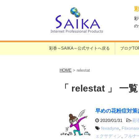
彩
の
彩香～SAIKA～公式サイトへ戻る
ブログTO
HOME
>
relestat
「 relestat 」 一覧
早めの花粉症対策
2020/01/31
-
彩
fexadyne
,
Flixonas
ェクサディン
,
フルナ