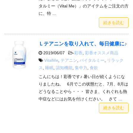
タルミー（Vital Me）」のアイテムをご注文の方
に、特 …
続きを読む
Ｌテアニンを取り入れて、毎日健康に♪
2019/06/07
-
彩香
,
彩香オススメ商品
VitalMe
,
テアニン
,
バイタルミー
,
リラック
ス
,
睡眠
,
認知機能
,
集中力
,
食欲
こんにちは！彩香です♪ 暑い日が続くようにな
りましたね。 6月でこの状態だと、7月、8月は
どうなることやら・・・ 皆さま、くれぐれも熱
中症などにはお気を付けください。 さて …
続きを読む