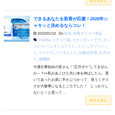
続きを読む
できるあなたを彩香が応援！2020年シ
ャキッと決めるならコレ！
2020/01/10
-
彩香
,
彩香オススメ商品
VitalMe
,
イチョウ葉
,
オキシダントケア
,
ギン
コビローバ
,
ギンコライド
,
コリン
,
サプリメン
ト
,
スマドラ
,
バイタルミー
,
抗酸化作用
,
正月ボ
ケ
,
脳機能
今週仕事始めの皆さん！“正月ボケ”してません
か～？👀私があくびと共に体を伸ばしたら、置
いてあったお茶に手がぶつかって、危うくデス
クが大惨事になるところでした！ しっかりし
ないと！と思って …
続きを読む