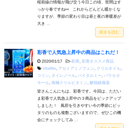
桜前線の情報が飛び交う今日この頃、世間はす
っかり春ですね👀 これからどんどん暖かくな
りますが、季節の変わり目は昼と夜の寒暖差が
大き …
続きを読む
彩香で人気急上昇中の商品はこれだ！
2020/01/17
-
彩香
,
彩香オススメ商品
VitalMe
,
アセトアミノフェン
,
クリルオイル
,
コリン
,
タイレノール
,
バイタルミー
,
パラセタ
モール
,
南極クリルビタミン
,
解熱鎮痛薬
皆さんこんにちは、彩香です。今回は、ただい
ま彩香で人気急上昇中の３商品をピックアップ
しました！ 風邪を引きやすい今の季節にピッ
タリのものも複数ございますので、ぜひこの機
会にチェックしてみ …