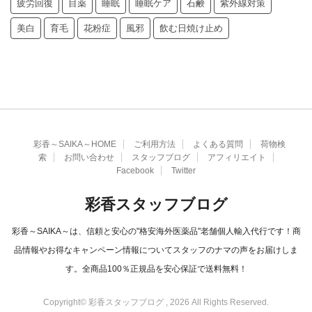
疲労回復
目薬
睡眠
睡眠ケア
石鹸
紫外線対策
美白
育毛
花粉症
風邪
飲む日焼け止め
彩香～SAIKA～HOME
ご利用方法
よくある質問
荷物検
索
お問い合わせ
スタッフブログ
アフィリエイト
Facebook
Twitter
彩香スタッフブログ
彩香～SAIKA～は、信頼と安心の"格安海外医薬品"老舗個人輸入代行です！商
品情報やお得なキャンペーン情報についてスタッフのナマの声をお届けしま
す。全商品100％正規品を安心保証で送料無料！
Copyright© 彩香スタッフブログ , 2026 All Rights Reserved.