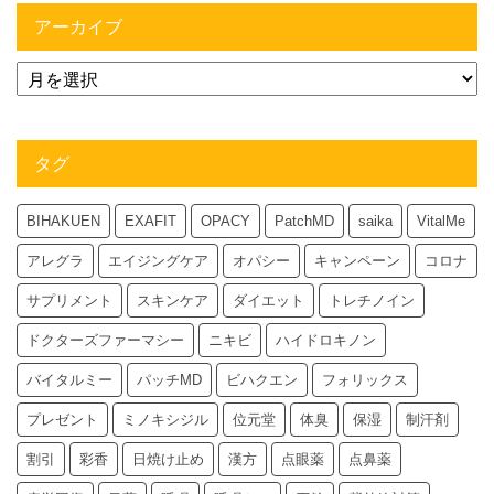
アーカイブ
タグ
BIHAKUEN
EXAFIT
OPACY
PatchMD
saika
VitalMe
アレグラ
エイジングケア
オパシー
キャンペーン
コロナ
サプリメント
スキンケア
ダイエット
トレチノイン
ドクターズファーマシー
ニキビ
ハイドロキノン
バイタルミー
パッチMD
ビハクエン
フォリックス
プレゼント
ミノキシジル
位元堂
体臭
保湿
制汗剤
割引
彩香
日焼け止め
漢方
点眼薬
点鼻薬