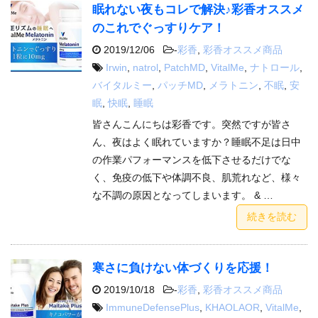
眠れない夜もコレで解決♪彩香オススメ
のこれでぐっすりケア！
2019/12/06
-
彩香
,
彩香オススメ商品
Irwin
,
natrol
,
PatchMD
,
VitalMe
,
ナトロール
,
バイタルミー
,
パッチMD
,
メラトニン
,
不眠
,
安
眠
,
快眠
,
睡眠
皆さんこんにちは彩香です。突然ですが皆さ
ん、夜はよく眠れていますか？睡眠不足は日中
の作業パフォーマンスを低下させるだけでな
く、免疫の低下や体調不良、肌荒れなど、様々
な不調の原因となってしまいます。 & …
続きを読む
寒さに負けない体づくりを応援！
2019/10/18
-
彩香
,
彩香オススメ商品
ImmuneDefensePlus
,
KHAOLAOR
,
VitalMe
,