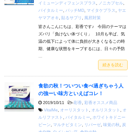
イミューンディフェンスプラス
,
ノニカプセル
,
バイタルミー
,
パッチMD
,
マイタケプラス
,
ヤエ
ヤマアオキ
,
貼るサプリ
,
風邪対策
皆さんこんにちは、彩香です♪ 今回のテーマは
ズバリ「負けない体づくり」 10月も半ば、気
温の低下によって体に負担が大きくなるこの時
期、健康な状態をキープするには、日々の予防
…
続きを読む
食欲の秋！ついつい食べ過ぎちゃう人
の強ーい味方といえばコレ！
2019/10/11
-
彩香
,
彩香オススメ商品
VitalMe
,
オーリスタット
,
オルリスタット
,
オ
ルリファスト
,
バイタルミー
,
ホワイトキドニー
ビーン
,
マルチビタミン
,
リパーゼ
,
味覚の秋
,
炭
水化物
,
白インゲン豆
,
食欲の秋