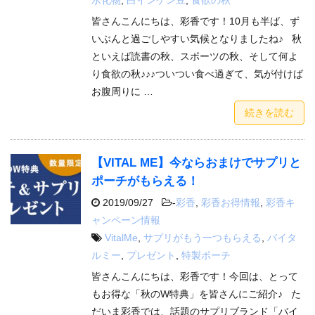
皆さんこんにちは、彩香です！10月も半ば、ず
いぶんと過ごしやすい気候となりましたね♪ 秋
といえば読書の秋、スポーツの秋、そして何よ
り食欲の秋♪♪♪ついつい食べ過ぎて、気が付けば
お腹周りに …
続きを読む
【VITAL ME】今ならおまけでサプリと
ポーチがもらえる！
2019/09/27
-
彩香
,
彩香お得情報
,
彩香キ
ャンペーン情報
VitalMe
,
サプリがもう一つもらえる
,
バイタ
ルミー
,
プレゼント
,
特製ポーチ
皆さんこんにちは、彩香です！今回は、とって
もお得な「秋のW特典」を皆さんにご紹介♪ た
だいま彩香では、話題のサプリブランド「バイ