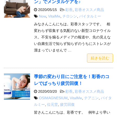
ン」でメンタルケアを♪
2020/05/15
-
彩香
,
彩香オススメ商品
Now
,
VitalMe
,
チロシン
,
バイタルミー
みなさんこんにちは。彩香スタッフです。 相
変わらず収集する気配のない新型コロナウイル
ス。不安を煽るメディアの報道や、先の見えな
い自粛生活で知らず知らずのうちにストレスが
溜まっていませんで …
続きを読む
季節の変わり目にご注意を！彩香のコ
レでばっちり疲労回復！
2020/03/20
-
彩香
,
彩香オススメ商品
OSIMAGNESIUM
,
VitalMe
,
テアニン
,
バイタ
ルミー
,
位元堂
,
疲労回復
皆さんこんにちは、彩香です。 例年より早い