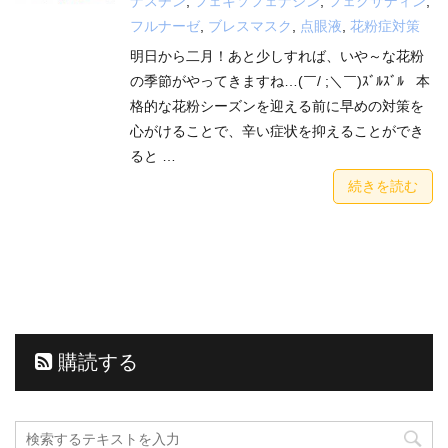
ナスチン
,
フェキソフェナジン
,
フェクサディン
,
フルナーゼ
,
ブレスマスク
,
点眼液
,
花粉症対策
明日から二月！あと少しすれば、いや～な花粉
の季節がやってきますね…(￣/ ;＼￣)ｽﾞﾙｽﾞﾙ 本
格的な花粉シーズンを迎える前に早めの対策を
心がけることで、辛い症状を抑えることができ
ると …
続きを読む
購読する