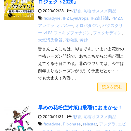
ロジェクト2020』
2020/02/28
-
彩香
,
彩香オススメ商品
fexadyne
,
IF2 EyeDrops
,
IF2点眼液
,
PM2.5
,
アレグラ
,
オパシー
,
オロパタジン
,
バグスクリ
ーンUV
,
フェキソフェナジン
,
フェクサディン
,
大気汚染物質
,
花粉症
,
黄砂
皆さんこんにちは、彩香です。いよいよ花粉の
本格シーズン開始で、あちこちから悲鳴が聞こ
えてくる今日この頃。巷のウワサでは、今年は
例年よりもシーズンが長引く予想だとか・・・
でも大丈夫！彩香 …
続きを読む
早めの花粉症対策は彩香におまかせ！
2020/01/31
-
彩香
,
彩香オススメ商品
fexadyne
,
Flixonase
,
relestat
,
アレグラ
,
エピ