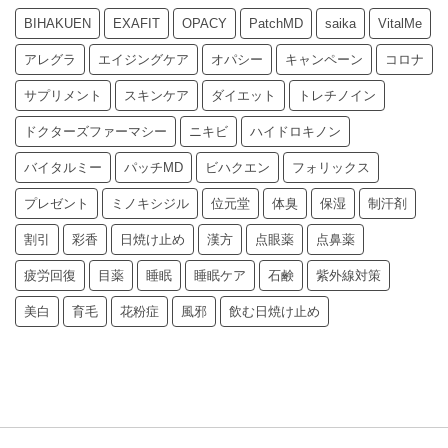
BIHAKUEN
EXAFIT
OPACY
PatchMD
saika
VitalMe
アレグラ
エイジングケア
オパシー
キャンペーン
コロナ
サプリメント
スキンケア
ダイエット
トレチノイン
ドクターズファーマシー
ニキビ
ハイドロキノン
バイタルミー
パッチMD
ビハクエン
フォリックス
プレゼント
ミノキシジル
位元堂
体臭
保湿
制汗剤
割引
彩香
日焼け止め
漢方
点眼薬
点鼻薬
疲労回復
目薬
睡眠
睡眠ケア
石鹸
紫外線対策
美白
育毛
花粉症
風邪
飲む日焼け止め