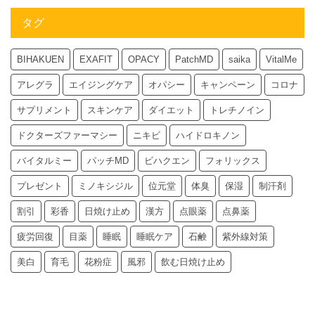
タグ
BIHAKUEN
EXAFIT
OPACY
PatchMD
saika
VitalMe
アレグラ
エイジングケア
オパシー
キャンペーン
コロナ
サプリメント
スキンケア
ダイエット
トレチノイン
ドクターズファーマシー
ニキビ
ハイドロキノン
バイタルミー
パッチMD
ビハクエン
フォリックス
プレゼント
ミノキシジル
位元堂
体臭
保湿
制汗剤
割引
彩香
日焼け止め
漢方
点眼薬
点鼻薬
疲労回復
目薬
睡眠
睡眠ケア
石鹸
紫外線対策
美白
育毛
花粉症
風邪
飲む日焼け止め