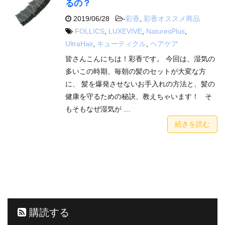
るの？
2019/06/28
-
彩香
,
彩香オススメ商品
FOLLICS
,
LUXEVIVE
,
NaturesPlus
,
UltraHair
,
キューティクル
,
ヘアケア
皆さんこんにちは！彩香です。 今回は、湿気の
多いこの時期、毎朝の髪のセットが大変な方
に、 髪を爆発させないお手入れの方法と、髪の
健康を守るための秘訣、教えちゃいます！ そ
もそもなぜ湿気が …
続きを読む
購読する