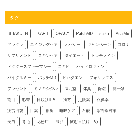
タグ
BIHAKUEN
EXAFIT
OPACY
PatchMD
saika
VitalMe
アレグラ
エイジングケア
オパシー
キャンペーン
コロナ
サプリメント
スキンケア
ダイエット
トレチノイン
ドクターズファーマシー
ニキビ
ハイドロキノン
バイタルミー
パッチMD
ビハクエン
フォリックス
プレゼント
ミノキシジル
位元堂
体臭
保湿
制汗剤
割引
彩香
日焼け止め
漢方
点眼薬
点鼻薬
疲労回復
目薬
睡眠
睡眠ケア
石鹸
紫外線対策
美白
育毛
花粉症
風邪
飲む日焼け止め