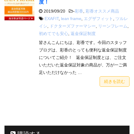
度！
2019/09/20
-
彩香
,
彩香オススメ商品
EXAFIT
,
lean frame
,
エグザフィット
,
ツルレ
イシ
,
ドクターズファーマシー
,
リーンフレーム
,
初めてでも安心
,
返金保証制度
皆さんこんにちは、彩香です。今回のスタッフ
ブログは、彩香のとっても便利な返金保証制度
についてご紹介！ 返金保証制度とは、ご注文
いただいた返金保証対象の商品が、万が一ご満
足いただけなかった …
続きを読む