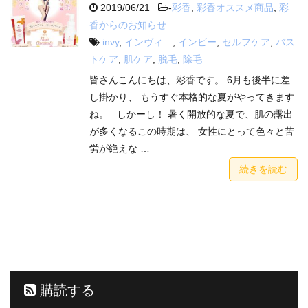
2019/06/21
-
彩香
,
彩香オススメ商品
,
彩
香からのお知らせ
invy
,
インヴィ―
,
インビー
,
セルフケア
,
バス
トケア
,
肌ケア
,
脱毛
,
除毛
皆さんこんにちは、彩香です。 6月も後半に差
し掛かり、 もうすぐ本格的な夏がやってきます
ね。 しかーし！ 暑く開放的な夏で、肌の露出
が多くなるこの時期は、 女性にとって色々と苦
労が絶えな …
続きを読む
購読する