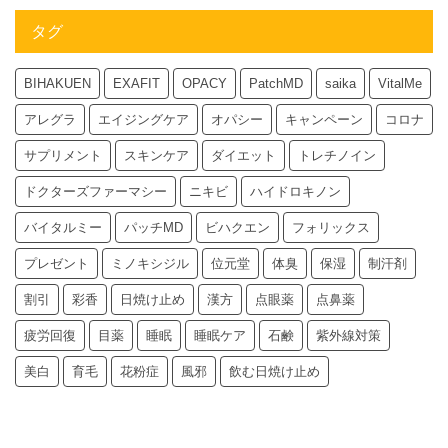
タグ
BIHAKUEN
EXAFIT
OPACY
PatchMD
saika
VitalMe
アレグラ
エイジングケア
オパシー
キャンペーン
コロナ
サプリメント
スキンケア
ダイエット
トレチノイン
ドクターズファーマシー
ニキビ
ハイドロキノン
バイタルミー
パッチMD
ビハクエン
フォリックス
プレゼント
ミノキシジル
位元堂
体臭
保湿
制汗剤
割引
彩香
日焼け止め
漢方
点眼薬
点鼻薬
疲労回復
目薬
睡眠
睡眠ケア
石鹸
紫外線対策
美白
育毛
花粉症
風邪
飲む日焼け止め