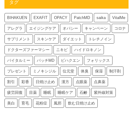
タグ
BIHAKUEN
EXAFIT
OPACY
PatchMD
saika
VitalMe
アレグラ
エイジングケア
オパシー
キャンペーン
コロナ
サプリメント
スキンケア
ダイエット
トレチノイン
ドクターズファーマシー
ニキビ
ハイドロキノン
バイタルミー
パッチMD
ビハクエン
フォリックス
プレゼント
ミノキシジル
位元堂
体臭
保湿
制汗剤
割引
彩香
日焼け止め
漢方
点眼薬
点鼻薬
疲労回復
目薬
睡眠
睡眠ケア
石鹸
紫外線対策
美白
育毛
花粉症
風邪
飲む日焼け止め