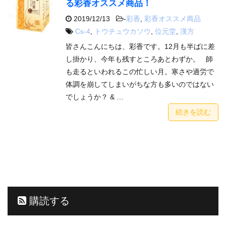
る彩香オススメ商品！
2019/12/13
-
彩香
,
彩香オススメ商品
Cs-4
,
トウチュウカソウ
,
位元堂
,
漢方
皆さんこんにちは、彩香です。12月も半ばに差
し掛かり、今年も残すところあとわずか。 師
も走るといわれるこの忙しい月。寒さや過労で
体調を崩してしまいがちな方も多いのではない
でしょうか？ & …
続きを読む
購読する