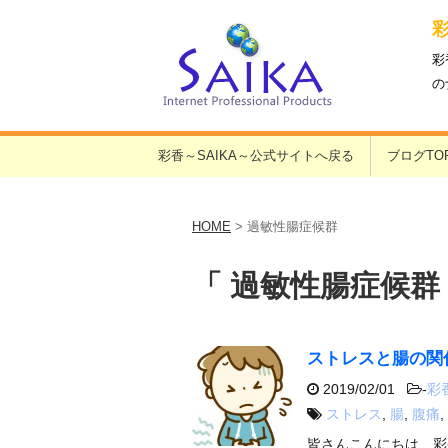
彩
の
彩香～SAIKA～公式サイトへ戻る
ブログTO
HOME
>
過敏性腸症候群
「 過敏性腸症候群 
ストレスと腸の関
2019/02/01
-
彩
ストレス
,
腸
,
腹痛
,
皆さんこんにちは、彩