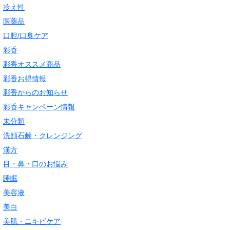
冷え性
医薬品
口腔/口臭ケア
彩香
彩香オススメ商品
彩香お得情報
彩香からのお知らせ
彩香キャンペーン情報
未分類
洗顔石鹸・クレンジング
漢方
目・鼻・口のお悩み
睡眠
美容液
美白
美肌・ニキビケア