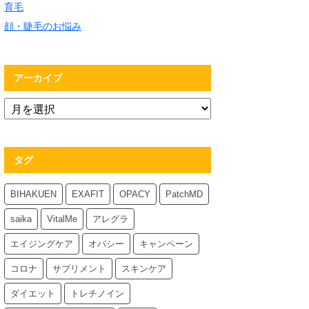
育毛
顔・睫毛のお悩み
アーカイブ
タグ
BIHAKUEN
EXAFIT
OPACY
PatchMD
saika
VitalMe
アレグラ
エイジングケア
オパシー
キャンペーン
コロナ
サプリメント
スキンケア
ダイエット
トレチノイン