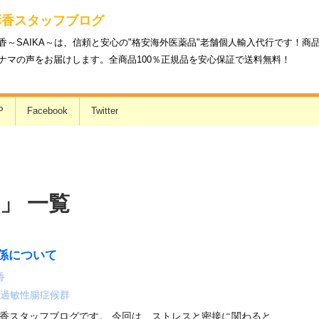
彩香スタッフブログ
香～SAIKA～は、信頼と安心の"格安海外医薬品"老舗個人輸入代行です！
ナマの声をお届けします。全商品100％正規品を安心保証で送料無料！
P
Facebook
Twitter
」 一覧
係について
香
過敏性腸症候群
香スタッフブログです。 今回は、ストレスと密接に関わると