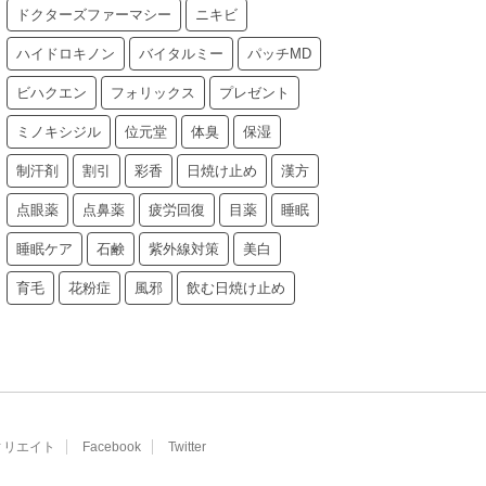
ドクターズファーマシー
ニキビ
ハイドロキノン
バイタルミー
パッチMD
ビハクエン
フォリックス
プレゼント
ミノキシジル
位元堂
体臭
保湿
制汗剤
割引
彩香
日焼け止め
漢方
点眼薬
点鼻薬
疲労回復
目薬
睡眠
睡眠ケア
石鹸
紫外線対策
美白
育毛
花粉症
風邪
飲む日焼け止め
ィリエイト
Facebook
Twitter