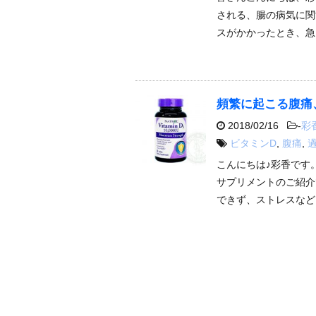
される、腸の病気に関
スがかかったとき、急
頻繁に起こる腹痛
2018/02/16
-
彩
ビタミンD
,
腹痛
,
こんにちは♪彩香です
サプリメントのご紹介
できず、ストレスなど