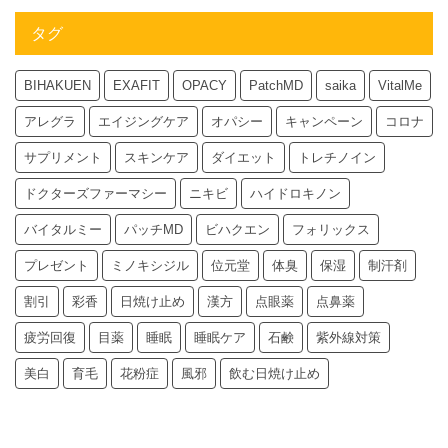
タグ
BIHAKUEN
EXAFIT
OPACY
PatchMD
saika
VitalMe
アレグラ
エイジングケア
オパシー
キャンペーン
コロナ
サプリメント
スキンケア
ダイエット
トレチノイン
ドクターズファーマシー
ニキビ
ハイドロキノン
バイタルミー
パッチMD
ビハクエン
フォリックス
プレゼント
ミノキシジル
位元堂
体臭
保湿
制汗剤
割引
彩香
日焼け止め
漢方
点眼薬
点鼻薬
疲労回復
目薬
睡眠
睡眠ケア
石鹸
紫外線対策
美白
育毛
花粉症
風邪
飲む日焼け止め