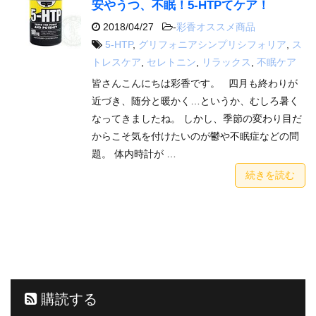
安やうつ、不眠！5-HTPてケア！
2018/04/27
-
彩香オススメ商品
5-HTP
,
グリフォニアシンプリシフォリア
,
ス
トレスケア
,
セレトニン
,
リラックス
,
不眠ケア
皆さんこんにちは彩香です。 四月も終わりが
近づき、随分と暖かく…というか、むしろ暑く
なってきましたね。 しかし、季節の変わり目だ
からこそ気を付けたいのが鬱や不眠症などの問
題。 体内時計が …
続きを読む
購読する