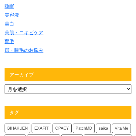
睡眠
美容液
美白
美肌・ニキビケア
育毛
顔・睫毛のお悩み
アーカイブ
タグ
BIHAKUEN
EXAFIT
OPACY
PatchMD
saika
VitalMe