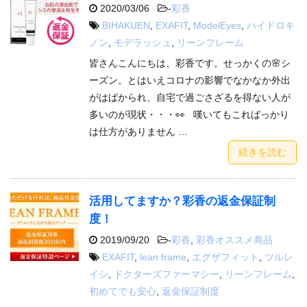
2020/03/06
-
彩香
BIHAKUEN
,
EXAFIT
,
ModelEyes
,
ハイドロキ
ノン
,
モデラッシュ
,
リーンフレーム
皆さんこんにちは、彩香です。せっかくの🌸シ
ーズン。とはいえコロナの影響でなかなか外出
がはばかられ、自宅で過ごさざるを得ない人が
多いのが現状・・・👀 嘆いてもこればっかり
は仕方がありません …
続きを読む
活用してますか？彩香の返金保証制
度！
2019/09/20
-
彩香
,
彩香オススメ商品
EXAFIT
,
lean frame
,
エグザフィット
,
ツルレ
イシ
,
ドクターズファーマシー
,
リーンフレーム
,
初めてでも安心
,
返金保証制度