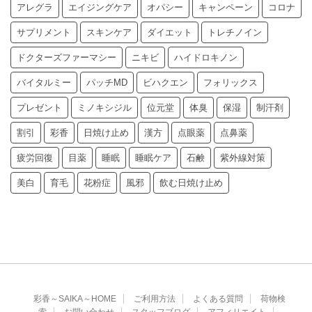
アレグラ
エイジングケア
オパシー
キャンペーン
コロナ
サプリメント
スキンケア
ダイエット
トレチノイン
ドクターズファーマシー
ニキビ
ハイドロキノン
バイタルミー
パッチMD
ビハクエン
フォリックス
プレゼント
ミノキシジル
位元堂
体臭
保湿
制汗剤
割引
彩香
日焼け止め
漢方
点眼薬
点鼻薬
疲労回復
目薬
睡眠
睡眠ケア
石鹸
紫外線対策
美白
育毛
花粉症
風邪
飲む日焼け止め
彩香～SAIKA～HOME
ご利用方法
よくある質問
荷物検