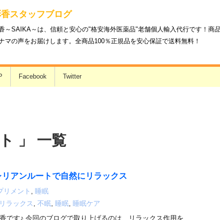
彩香スタッフブログ
香～SAIKA～は、信頼と安心の"格安海外医薬品"老舗個人輸入代行です！
ナマの声をお届けします。全商品100％正規品を安心保証で送料無料！
P
Facebook
Twitter
ト 」 一覧
レリアンルートで自然にリラックス
プリメント
,
睡眠
リラックス
,
不眠
,
睡眠
,
睡眠ケア
香です♪ 今回のブログで取り上げるのは、リラックス作用を