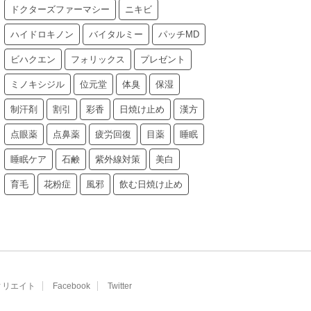
ドクターズファーマシー
ニキビ
ハイドロキノン
バイタルミー
パッチMD
ビハクエン
フォリックス
プレゼント
ミノキシジル
位元堂
体臭
保湿
制汗剤
割引
彩香
日焼け止め
漢方
点眼薬
点鼻薬
疲労回復
目薬
睡眠
睡眠ケア
石鹸
紫外線対策
美白
育毛
花粉症
風邪
飲む日焼け止め
ィリエイト
Facebook
Twitter