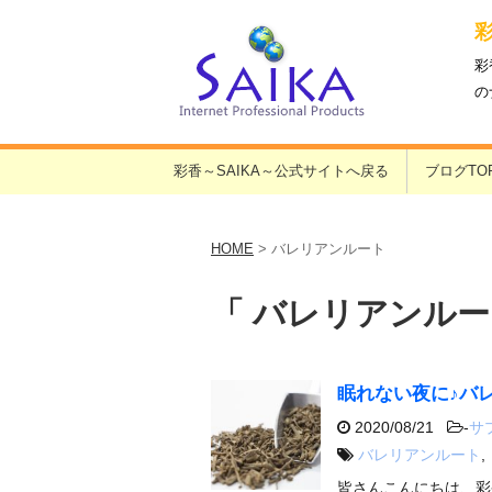
彩
の
彩香～SAIKA～公式サイトへ戻る
ブログTO
HOME
>
バレリアンルート
「 バレリアンルー
眠れない夜に♪バ
2020/08/21
-
サ
バレリアンルート
,
皆さんこんにちは、彩