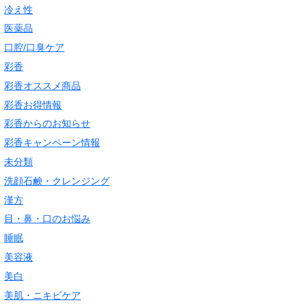
冷え性
医薬品
口腔/口臭ケア
彩香
彩香オススメ商品
彩香お得情報
彩香からのお知らせ
彩香キャンペーン情報
未分類
洗顔石鹸・クレンジング
漢方
目・鼻・口のお悩み
睡眠
美容液
美白
美肌・ニキビケア