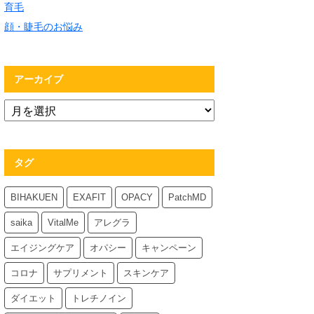
育毛
顔・睫毛のお悩み
アーカイブ
タグ
BIHAKUEN
EXAFIT
OPACY
PatchMD
saika
VitalMe
アレグラ
エイジングケア
オパシー
キャンペーン
コロナ
サプリメント
スキンケア
ダイエット
トレチノイン