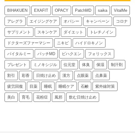
BIHAKUEN
EXAFIT
OPACY
PatchMD
saika
VitalMe
アレグラ
エイジングケア
オパシー
キャンペーン
コロナ
サプリメント
スキンケア
ダイエット
トレチノイン
ドクターズファーマシー
ニキビ
ハイドロキノン
バイタルミー
パッチMD
ビハクエン
フォリックス
プレゼント
ミノキシジル
位元堂
体臭
保湿
制汗剤
割引
彩香
日焼け止め
漢方
点眼薬
点鼻薬
疲労回復
目薬
睡眠
睡眠ケア
石鹸
紫外線対策
美白
育毛
花粉症
風邪
飲む日焼け止め