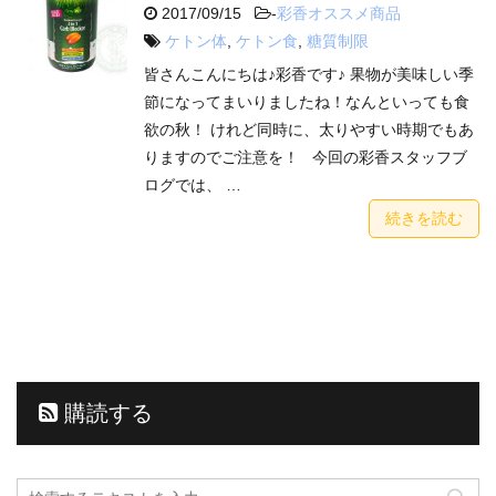
2017/09/15
-
彩香オススメ商品
ケトン体
,
ケトン食
,
糖質制限
皆さんこんにちは♪彩香です♪ 果物が美味しい季
節になってまいりましたね！なんといっても食
欲の秋！ けれど同時に、太りやすい時期でもあ
りますのでご注意を！ 今回の彩香スタッフブ
ログでは、 …
続きを読む
購読する