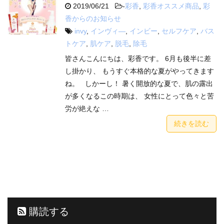
2019/06/21
-
彩香
,
彩香オススメ商品
,
彩
香からのお知らせ
invy
,
インヴィ―
,
インビー
,
セルフケア
,
バス
トケア
,
肌ケア
,
脱毛
,
除毛
皆さんこんにちは、彩香です。 6月も後半に差
し掛かり、 もうすぐ本格的な夏がやってきます
ね。 しかーし！ 暑く開放的な夏で、肌の露出
が多くなるこの時期は、 女性にとって色々と苦
労が絶えな …
続きを読む
購読する