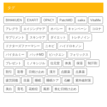
タグ
BIHAKUEN
EXAFIT
OPACY
PatchMD
saika
VitalMe
アレグラ
エイジングケア
オパシー
キャンペーン
コロナ
サプリメント
スキンケア
ダイエット
トレチノイン
ドクターズファーマシー
ニキビ
ハイドロキノン
バイタルミー
パッチMD
ビハクエン
フォリックス
プレゼント
ミノキシジル
位元堂
体臭
保湿
制汗剤
割引
彩香
日焼け止め
漢方
点眼薬
点鼻薬
疲労回復
目薬
睡眠
睡眠ケア
石鹸
紫外線対策
美白
育毛
花粉症
風邪
飲む日焼け止め