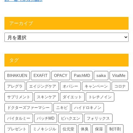
アーカイブ
タグ
BIHAKUEN
EXAFIT
OPACY
PatchMD
saika
VitalMe
アレグラ
エイジングケア
オパシー
キャンペーン
コロナ
サプリメント
スキンケア
ダイエット
トレチノイン
ドクターズファーマシー
ニキビ
ハイドロキノン
バイタルミー
パッチMD
ビハクエン
フォリックス
プレゼント
ミノキシジル
位元堂
体臭
保湿
制汗剤