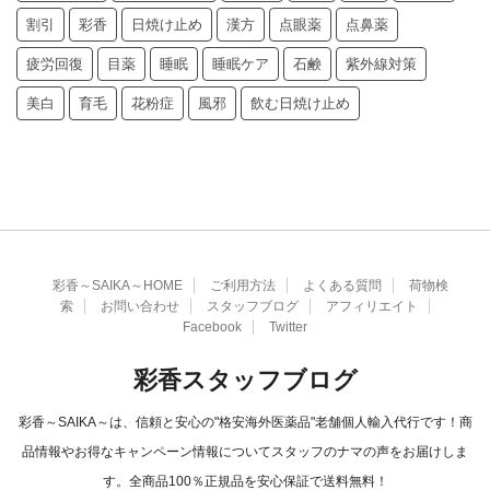
割引
彩香
日焼け止め
漢方
点眼薬
点鼻薬
疲労回復
目薬
睡眠
睡眠ケア
石鹸
紫外線対策
美白
育毛
花粉症
風邪
飲む日焼け止め
彩香～SAIKA～HOME
ご利用方法
よくある質問
荷物検
索
お問い合わせ
スタッフブログ
アフィリエイト
Facebook
Twitter
彩香スタッフブログ
彩香～SAIKA～は、信頼と安心の"格安海外医薬品"老舗個人輸入代行です！商
品情報やお得なキャンペーン情報についてスタッフのナマの声をお届けしま
す。全商品100％正規品を安心保証で送料無料！