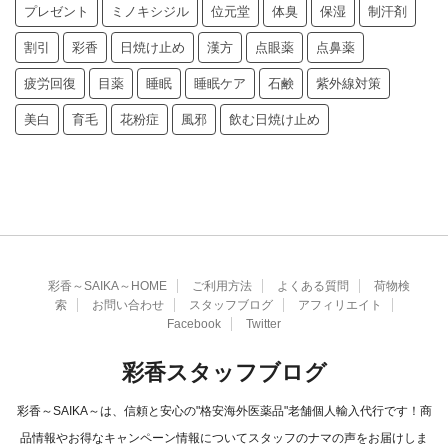
プレゼント
ミノキシジル
位元堂
体臭
保湿
制汗剤
割引
彩香
日焼け止め
漢方
点眼薬
点鼻薬
疲労回復
目薬
睡眠
睡眠ケア
石鹸
紫外線対策
美白
育毛
花粉症
風邪
飲む日焼け止め
彩香～SAIKA～HOME
ご利用方法
よくある質問
荷物検
索
お問い合わせ
スタッフブログ
アフィリエイト
Facebook
Twitter
彩香スタッフブログ
彩香～SAIKA～は、信頼と安心の"格安海外医薬品"老舗個人輸入代行です！商
品情報やお得なキャンペーン情報についてスタッフのナマの声をお届けしま