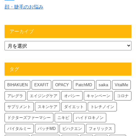
顔・睫毛のお悩み
アーカイブ
タグ
BIHAKUEN
EXAFIT
OPACY
PatchMD
saika
VitalMe
アレグラ
エイジングケア
オパシー
キャンペーン
コロナ
サプリメント
スキンケア
ダイエット
トレチノイン
ドクターズファーマシー
ニキビ
ハイドロキノン
バイタルミー
パッチMD
ビハクエン
フォリックス