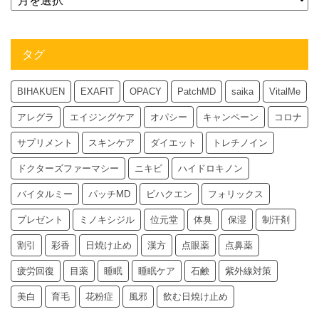
タグ
BIHAKUEN
EXAFIT
OPACY
PatchMD
saika
VitalMe
アレグラ
エイジングケア
オパシー
キャンペーン
コロナ
サプリメント
スキンケア
ダイエット
トレチノイン
ドクターズファーマシー
ニキビ
ハイドロキノン
バイタルミー
パッチMD
ビハクエン
フォリックス
プレゼント
ミノキシジル
位元堂
体臭
保湿
制汗剤
割引
彩香
日焼け止め
漢方
点眼薬
点鼻薬
疲労回復
目薬
睡眠
睡眠ケア
石鹸
紫外線対策
美白
育毛
花粉症
風邪
飲む日焼け止め