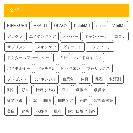
タグ
BIHAKUEN
EXAFIT
OPACY
PatchMD
saika
VitalMe
アレグラ
エイジングケア
オパシー
キャンペーン
コロナ
サプリメント
スキンケア
ダイエット
トレチノイン
ドクターズファーマシー
ニキビ
ハイドロキノン
バイタルミー
パッチMD
ビハクエン
フォリックス
プレゼント
ミノキシジル
位元堂
体臭
保湿
制汗剤
割引
彩香
日焼け止め
漢方
点眼薬
点鼻薬
疲労回復
目薬
睡眠
睡眠ケア
石鹸
紫外線対策
美白
育毛
花粉症
風邪
飲む日焼け止め