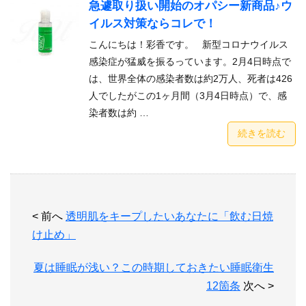
急遽取り扱い開始のオパシー新商品♪ウ
イルス対策ならコレで！
こんにちは！彩香です。 新型コロナウイルス
感染症が猛威を振るっています。2月4日時点で
は、世界全体の感染者数は約2万人、死者は426
人でしたがこの1ヶ月間（3月4日時点）で、感
染者数は約 …
続きを読む
< 前へ
透明肌をキープしたいあなたに「飲む日焼
け止め」
夏は睡眠が浅い？この時期しておきたい睡眠衛生
12箇条
次へ >