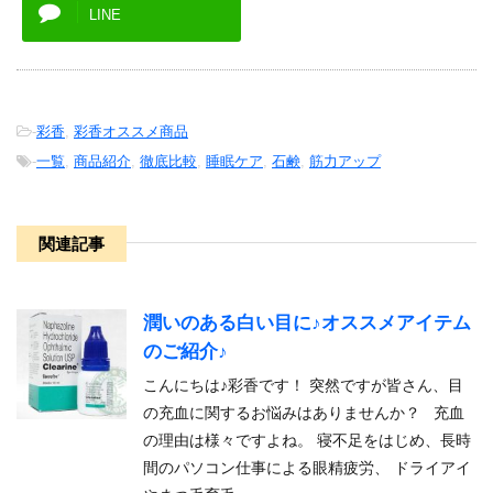
LINE
-
彩香
,
彩香オススメ商品
-
一覧
,
商品紹介
,
徹底比較
,
睡眠ケア
,
石鹸
,
筋力アップ
関連記事
潤いのある白い目に♪オススメアイテム
のご紹介♪
こんにちは♪彩香です！ 突然ですが皆さん、目
の充血に関するお悩みはありませんか？ 充血
の理由は様々ですよね。 寝不足をはじめ、長時
間のパソコン仕事による眼精疲労、 ドライアイ