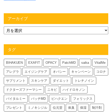
アーカイブ
タグ
BIHAKUEN
EXAFIT
OPACY
PatchMD
saika
VitalMe
アレグラ
エイジングケア
オパシー
キャンペーン
コロナ
サプリメント
スキンケア
ダイエット
トレチノイン
ドクターズファーマシー
ニキビ
ハイドロキノン
バイタルミー
パッチMD
ビハクエン
フォリックス
プレゼント
ミノキシジル
位元堂
体臭
保湿
制汗剤