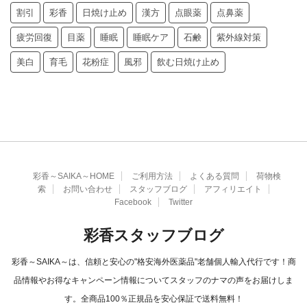
割引
彩香
日焼け止め
漢方
点眼薬
点鼻薬
疲労回復
目薬
睡眠
睡眠ケア
石鹸
紫外線対策
美白
育毛
花粉症
風邪
飲む日焼け止め
彩香～SAIKA～HOME
ご利用方法
よくある質問
荷物検
索
お問い合わせ
スタッフブログ
アフィリエイト
Facebook
Twitter
彩香スタッフブログ
彩香～SAIKA～は、信頼と安心の"格安海外医薬品"老舗個人輸入代行です！商
品情報やお得なキャンペーン情報についてスタッフのナマの声をお届けしま
す。全商品100％正規品を安心保証で送料無料！