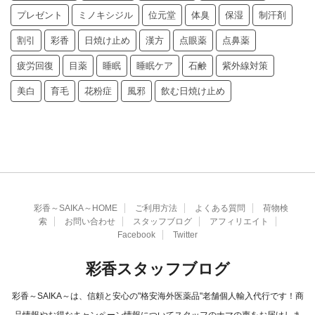
プレゼント
ミノキシジル
位元堂
体臭
保湿
制汗剤
割引
彩香
日焼け止め
漢方
点眼薬
点鼻薬
疲労回復
目薬
睡眠
睡眠ケア
石鹸
紫外線対策
美白
育毛
花粉症
風邪
飲む日焼け止め
彩香～SAIKA～HOME
ご利用方法
よくある質問
荷物検
索
お問い合わせ
スタッフブログ
アフィリエイト
Facebook
Twitter
彩香スタッフブログ
彩香～SAIKA～は、信頼と安心の"格安海外医薬品"老舗個人輸入代行です！商