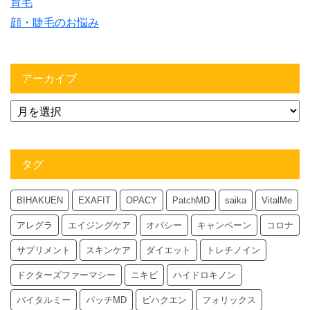
育毛
顔・睫毛のお悩み
アーカイブ
タグ
BIHAKUEN
EXAFIT
OPACY
PatchMD
saika
VitalMe
アレグラ
エイジングケア
オパシー
キャンペーン
コロナ
サプリメント
スキンケア
ダイエット
トレチノイン
ドクターズファーマシー
ニキビ
ハイドロキノン
バイタルミー
パッチMD
ビハクエン
フォリックス