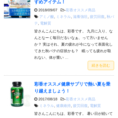
すめアイテム！
2018/09/07
-
彩香オススメ商品
アミノ酸
,
ミネラル
,
滋養強壮
,
疲労回復
,
秋バ
テ
,
電解質
皆さんこんにちは、彩香です。 九月に入り、な
んとなーく毎日だるいなぁ、って方いません
か？ 実はそれ、夏の疲れが今になって表面化し
てきた秋バテの症状かも？ 眠っても疲れが取
れない、体が重い …
続きを読む
彩香オススメ健康サプリで熱い夏を乗
り越えましょう！
2017/08/18
-
彩香オススメ商品
ミネラル
,
健康維持
,
疲労回復
,
電解質
皆さんこんにちは、彩香です。 暑い日が続いて