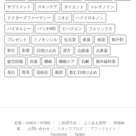
サプリメント
スキンケア
ダイエット
トレチノイン
ドクターズファーマシー
ニキビ
ハイドロキノン
バイタルミー
パッチMD
ビハクエン
フォリックス
プレゼント
ミノキシジル
位元堂
体臭
保湿
制汗剤
割引
彩香
日焼け止め
漢方
点眼薬
点鼻薬
疲労回復
目薬
睡眠
睡眠ケア
石鹸
紫外線対策
美白
育毛
花粉症
風邪
飲む日焼け止め
彩香～SAIKA～HOME
ご利用方法
よくある質問
荷物検
索
お問い合わせ
スタッフブログ
アフィリエイト
Facebook
Twitter