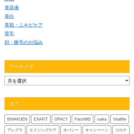
美容液
美白
美肌・ニキビケア
育毛
顔・睫毛のお悩み
アーカイブ
タグ
BIHAKUEN
EXAFIT
OPACY
PatchMD
saika
VitalMe
アレグラ
エイジングケア
オパシー
キャンペーン
コロナ