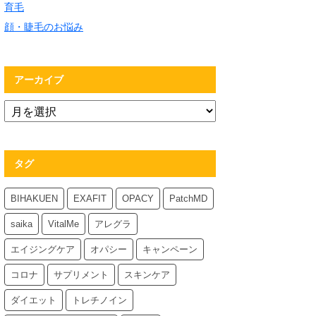
育毛
顔・睫毛のお悩み
アーカイブ
タグ
BIHAKUEN
EXAFIT
OPACY
PatchMD
saika
VitalMe
アレグラ
エイジングケア
オパシー
キャンペーン
コロナ
サプリメント
スキンケア
ダイエット
トレチノイン