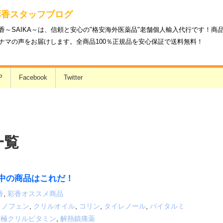
彩香スタッフブログ
香～SAIKA～は、信頼と安心の"格安海外医薬品"老舗個人輸入代行です！
ナマの声をお届けします。全商品100％正規品を安心保証で送料無料！
P
Facebook
Twitter
一覧
中の商品はこれだ！
香
,
彩香オススメ商品
ミノフェン
,
クリルオイル
,
コリン
,
タイレノール
,
バイタルミ
南極クリルビタミン
,
解熱鎮痛薬