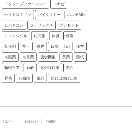
ドクターズファーマシー
ニキビ
ハイドロキノン
バイタルミー
パッチMD
ビハクエン
フォリックス
プレゼント
ミノキシジル
位元堂
体臭
保湿
制汗剤
割引
彩香
日焼け止め
漢方
点眼薬
点鼻薬
疲労回復
目薬
睡眠
睡眠ケア
石鹸
紫外線対策
美白
育毛
花粉症
風邪
飲む日焼け止め
ィリエイト
Facebook
Twitter