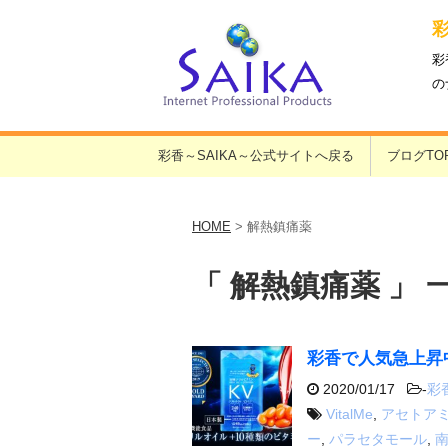
彩
の
彩香～SAIKA～公式サイトへ戻る
ブログTO
HOME
>
解熱鎮痛薬
「 解熱鎮痛薬 」 
彩香で人気急上昇
2020/01/17
-
彩
VitalMe
,
アセトア
ー
,
パラセタモール
,