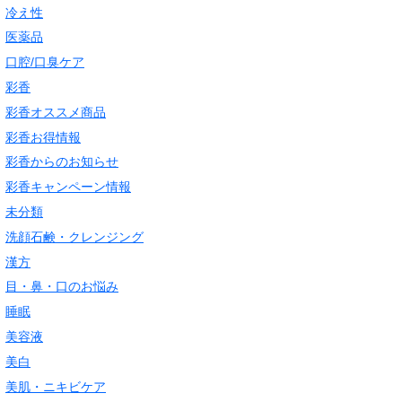
冷え性
医薬品
口腔/口臭ケア
彩香
彩香オススメ商品
彩香お得情報
彩香からのお知らせ
彩香キャンペーン情報
未分類
洗顔石鹸・クレンジング
漢方
目・鼻・口のお悩み
睡眠
美容液
美白
美肌・ニキビケア