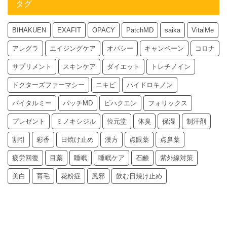
タグ
BIHAKUEN
EXAFIT
OPACY
PatchMD
saika
VitalMe
アレグラ
エイジングケア
オパシー
キャンペーン
コロナ
サプリメント
スキンケア
ダイエット
トレチノイン
ドクターズファーマシー
ニキビ
ハイドロキノン
バイタルミー
パッチMD
ビハクエン
フォリックス
プレゼント
ミノキシジル
位元堂
体臭
保湿
制汗剤
割引
彩香
日焼け止め
漢方
点眼薬
点鼻薬
疲労回復
目薬
睡眠
睡眠ケア
石鹸
紫外線対策
美白
育毛
花粉症
風邪
飲む日焼け止め