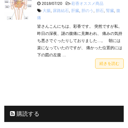
2018/07/20
-
彩香オススメ商品
大腸
,
尿路結石
,
肝臓
,
胆のう
,
胆石
,
腎臓
,
腹
痛
皆さんこんにちは、彩香です。 突然ですが私、
昨日の深夜、謎の腹痛に見舞われ、 痛みの気持
ち悪さでぐったりしておりました…。 朝には
楽になっていたのですが、 痛かった位置的には
下の図の左腹 …
続きを読む
購読する