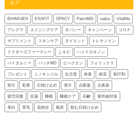
タグ
BIHAKUEN
EXAFIT
OPACY
PatchMD
saika
VitalMe
アレグラ
エイジングケア
オパシー
キャンペーン
コロナ
サプリメント
スキンケア
ダイエット
トレチノイン
ドクターズファーマシー
ニキビ
ハイドロキノン
バイタルミー
パッチMD
ビハクエン
フォリックス
プレゼント
ミノキシジル
位元堂
体臭
保湿
制汗剤
割引
彩香
日焼け止め
漢方
点眼薬
点鼻薬
疲労回復
目薬
睡眠
睡眠ケア
石鹸
紫外線対策
美白
育毛
花粉症
風邪
飲む日焼け止め