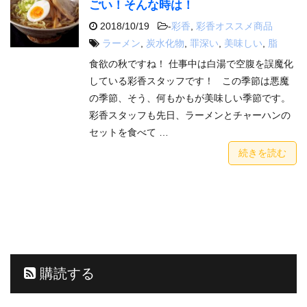
ごい！そんな時は！
2018/10/19
-
彩香
,
彩香オススメ商品
ラーメン
,
炭水化物
,
罪深い
,
美味しい
,
脂
食欲の秋ですね！ 仕事中は白湯で空腹を誤魔化
している彩香スタッフです！ この季節は悪魔
の季節、そう、何もかもが美味しい季節です。
彩香スタッフも先日、ラーメンとチャーハンの
セットを食べて …
続きを読む
購読する