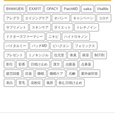
BIHAKUEN
EXAFIT
OPACY
PatchMD
saika
VitalMe
アレグラ
エイジングケア
オパシー
キャンペーン
コロナ
サプリメント
スキンケア
ダイエット
トレチノイン
ドクターズファーマシー
ニキビ
ハイドロキノン
バイタルミー
パッチMD
ビハクエン
フォリックス
プレゼント
ミノキシジル
位元堂
体臭
保湿
制汗剤
割引
彩香
日焼け止め
漢方
点眼薬
点鼻薬
疲労回復
目薬
睡眠
睡眠ケア
石鹸
紫外線対策
美白
育毛
花粉症
風邪
飲む日焼け止め