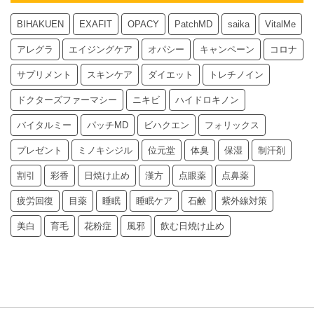
BIHAKUEN
EXAFIT
OPACY
PatchMD
saika
VitalMe
アレグラ
エイジングケア
オパシー
キャンペーン
コロナ
サプリメント
スキンケア
ダイエット
トレチノイン
ドクターズファーマシー
ニキビ
ハイドロキノン
バイタルミー
パッチMD
ビハクエン
フォリックス
プレゼント
ミノキシジル
位元堂
体臭
保湿
制汗剤
割引
彩香
日焼け止め
漢方
点眼薬
点鼻薬
疲労回復
目薬
睡眠
睡眠ケア
石鹸
紫外線対策
美白
育毛
花粉症
風邪
飲む日焼け止め