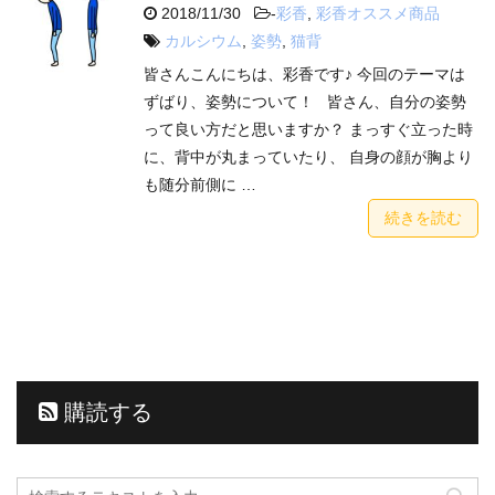
2018/11/30
-
彩香
,
彩香オススメ商品
カルシウム
,
姿勢
,
猫背
皆さんこんにちは、彩香です♪ 今回のテーマは
ずばり、姿勢について！ 皆さん、自分の姿勢
って良い方だと思いますか？ まっすぐ立った時
に、背中が丸まっていたり、 自身の顔が胸より
も随分前側に …
続きを読む
購読する