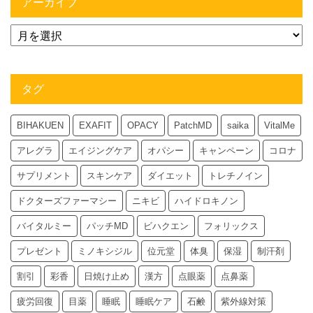
アーカイブ
タグ
BIHAKUEN
EXAFIT
OPACY
PatchMD
saika
VitalMe
アレグラ
エイジングケア
オパシー
キャンペーン
コロナ
サプリメント
スキンケア
ダイエット
トレチノイン
ドクターズファーマシー
ニキビ
ハイドロキノン
バイタルミー
パッチMD
ビハクエン
フォリックス
プレゼント
ミノキシジル
位元堂
体臭
保湿
制汗剤
割引
彩香
日焼け止め
漢方
点眼薬
点鼻薬
疲労回復
目薬
睡眠
睡眠ケア
石鹸
紫外線対策