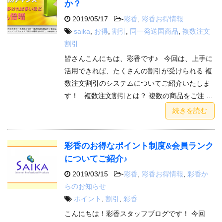
か？
2019/05/17
-
彩香
,
彩香お得情報
saika
,
お得
,
割引
,
同一発送国商品
,
複数注文
割引
皆さんこんにちは、彩香です♪ 今回は、上手に
活用できれば、たくさんの割引が受けられる 複
数注文割引のシステムについてご紹介いたしま
す！ 複数注文割引とは？ 複数の商品をご注 …
続きを読む
彩香のお得なポイント制度&会員ランク
についてご紹介♪
2019/03/15
-
彩香
,
彩香お得情報
,
彩香か
らのお知らせ
ポイント
,
割引
,
彩香
こんにちは！彩香スタッフブログです！ 今回