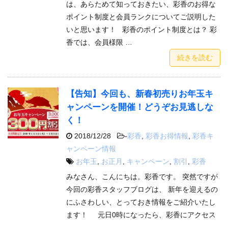
は、あらためて知っておきたい、彩香のお得な
ポイント制度と会員ランクについてご説明した
いと思います！ 彩香のポイント制度とは？ 彩
香では、会員様限 …
続きを読む
【告知】今回も、新春初売りお年玉キ
ャンペーンを開催！どうぞお見逃しな
く！
2018/12/28
-
彩香
,
彩香お得情報
,
彩香キ
ャンペーン情報
お年玉
,
お正月
,
キャンペーン
,
割引
,
彩香
みなさん、こんにちは。彩香です。 突然ですが
今回の彩香スタッフブログは、 新年を迎えるの
にふさわしい、とっておき情報をご紹介いたし
ます！ 元日0時になったら、彩香にアクセス
…