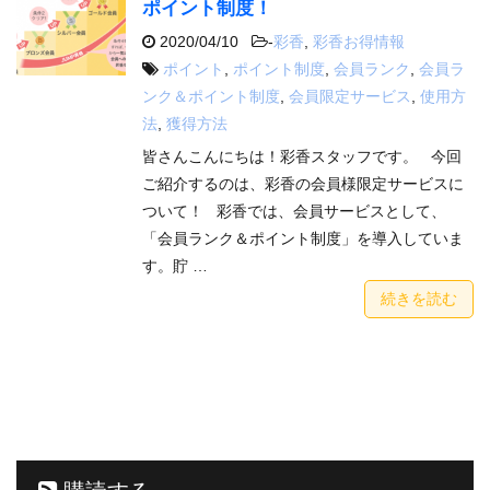
ポイント制度！
2020/04/10
-
彩香
,
彩香お得情報
ポイント
,
ポイント制度
,
会員ランク
,
会員ラ
ンク＆ポイント制度
,
会員限定サービス
,
使用方
法
,
獲得方法
皆さんこんにちは！彩香スタッフです。 今回
ご紹介するのは、彩香の会員様限定サービスに
ついて！ 彩香では、会員サービスとして、
「会員ランク＆ポイント制度」を導入していま
す。貯 …
続きを読む