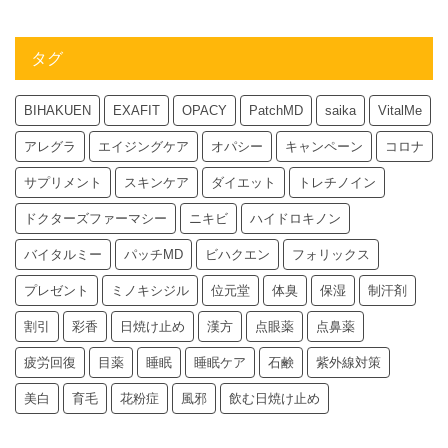
タグ
BIHAKUEN
EXAFIT
OPACY
PatchMD
saika
VitalMe
アレグラ
エイジングケア
オパシー
キャンペーン
コロナ
サプリメント
スキンケア
ダイエット
トレチノイン
ドクターズファーマシー
ニキビ
ハイドロキノン
バイタルミー
パッチMD
ビハクエン
フォリックス
プレゼント
ミノキシジル
位元堂
体臭
保湿
制汗剤
割引
彩香
日焼け止め
漢方
点眼薬
点鼻薬
疲労回復
目薬
睡眠
睡眠ケア
石鹸
紫外線対策
美白
育毛
花粉症
風邪
飲む日焼け止め