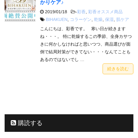
かりケア♪
2019/01/18
-
彩香
,
彩香オススメ商品
BIHAKUEN
,
コラーゲン
,
乾燥
,
保湿
,
肌ケア
こんにちは、彩香です。 寒い日が続きます
ね・・・。 特に乾燥するこの季節、全身カサつ
きに何かしなければと思いつつ、商品選びが面
倒で結局対策ができてない・・・なんてことも
あるのではないでし …
続きを読む
購読する