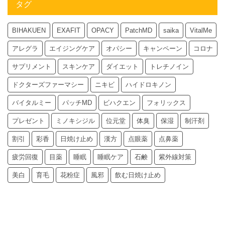
タグ
BIHAKUEN
EXAFIT
OPACY
PatchMD
saika
VitalMe
アレグラ
エイジングケア
オパシー
キャンペーン
コロナ
サプリメント
スキンケア
ダイエット
トレチノイン
ドクターズファーマシー
ニキビ
ハイドロキノン
バイタルミー
パッチMD
ビハクエン
フォリックス
プレゼント
ミノキシジル
位元堂
体臭
保湿
制汗剤
割引
彩香
日焼け止め
漢方
点眼薬
点鼻薬
疲労回復
目薬
睡眠
睡眠ケア
石鹸
紫外線対策
美白
育毛
花粉症
風邪
飲む日焼け止め