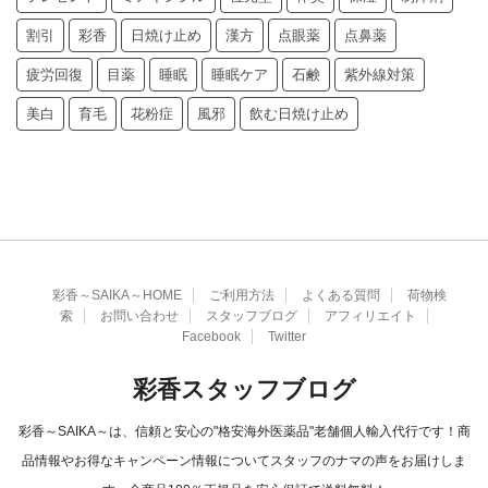
割引
彩香
日焼け止め
漢方
点眼薬
点鼻薬
疲労回復
目薬
睡眠
睡眠ケア
石鹸
紫外線対策
美白
育毛
花粉症
風邪
飲む日焼け止め
彩香～SAIKA～HOME
ご利用方法
よくある質問
荷物検
索
お問い合わせ
スタッフブログ
アフィリエイト
Facebook
Twitter
彩香スタッフブログ
彩香～SAIKA～は、信頼と安心の"格安海外医薬品"老舗個人輸入代行です！商
品情報やお得なキャンペーン情報についてスタッフのナマの声をお届けしま