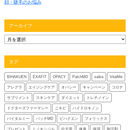
顔・睫毛のお悩み
アーカイブ
タグ
BIHAKUEN
EXAFIT
OPACY
PatchMD
saika
VitalMe
アレグラ
エイジングケア
オパシー
キャンペーン
コロナ
サプリメント
スキンケア
ダイエット
トレチノイン
ドクターズファーマシー
ニキビ
ハイドロキノン
バイタルミー
パッチMD
ビハクエン
フォリックス
プレゼント
ミノキシジル
位元堂
体臭
保湿
制汗剤