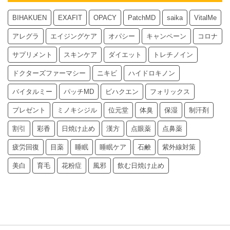
BIHAKUEN
EXAFIT
OPACY
PatchMD
saika
VitalMe
アレグラ
エイジングケア
オパシー
キャンペーン
コロナ
サプリメント
スキンケア
ダイエット
トレチノイン
ドクターズファーマシー
ニキビ
ハイドロキノン
バイタルミー
パッチMD
ビハクエン
フォリックス
プレゼント
ミノキシジル
位元堂
体臭
保湿
制汗剤
割引
彩香
日焼け止め
漢方
点眼薬
点鼻薬
疲労回復
目薬
睡眠
睡眠ケア
石鹸
紫外線対策
美白
育毛
花粉症
風邪
飲む日焼け止め