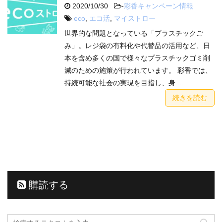
2020/10/30
-
彩香キャンペーン情報
eco
,
エコ活
,
マイストロー
世界的な問題となっている「プラスチックご
み」。レジ袋の有料化や代替品の活用など、日
本を含め多くの国で様々なプラスチックゴミ削
減のための施策が行われています。 彩香では、
持続可能な社会の実現を目指し、身 …
続きを読む
購読する