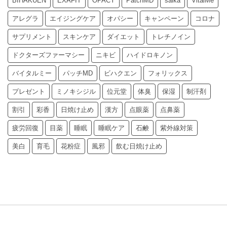
BIHAKUEN
EXAFIT
OPACY
PatchMD
saika
VitalMe
アレグラ
エイジングケア
オパシー
キャンペーン
コロナ
サプリメント
スキンケア
ダイエット
トレチノイン
ドクターズファーマシー
ニキビ
ハイドロキノン
バイタルミー
パッチMD
ビハクエン
フォリックス
プレゼント
ミノキシジル
位元堂
体臭
保湿
制汗剤
割引
彩香
日焼け止め
漢方
点眼薬
点鼻薬
疲労回復
目薬
睡眠
睡眠ケア
石鹸
紫外線対策
美白
育毛
花粉症
風邪
飲む日焼け止め