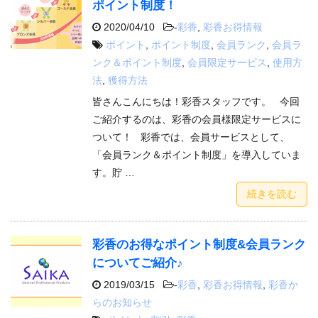
ポイント制度！
2020/04/10
-
彩香
,
彩香お得情報
ポイント
,
ポイント制度
,
会員ランク
,
会員ラ
ンク＆ポイント制度
,
会員限定サービス
,
使用方
法
,
獲得方法
皆さんこんにちは！彩香スタッフです。 今回
ご紹介するのは、彩香の会員様限定サービスに
ついて！ 彩香では、会員サービスとして、
「会員ランク＆ポイント制度」を導入していま
す。貯 …
続きを読む
彩香のお得なポイント制度&会員ランク
についてご紹介♪
2019/03/15
-
彩香
,
彩香お得情報
,
彩香か
らのお知らせ