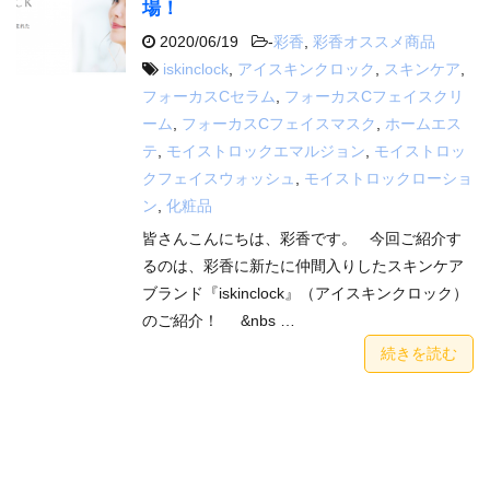
場！
2020/06/19
-
彩香
,
彩香オススメ商品
iskinclock
,
アイスキンクロック
,
スキンケア
,
フォーカスCセラム
,
フォーカスCフェイスクリ
ーム
,
フォーカスCフェイスマスク
,
ホームエス
テ
,
モイストロックエマルジョン
,
モイストロッ
クフェイスウォッシュ
,
モイストロックローショ
ン
,
化粧品
皆さんこんにちは、彩香です。 今回ご紹介す
るのは、彩香に新たに仲間入りしたスキンケア
ブランド『iskinclock』（アイスキンクロック）
のご紹介！ &nbs …
続きを読む