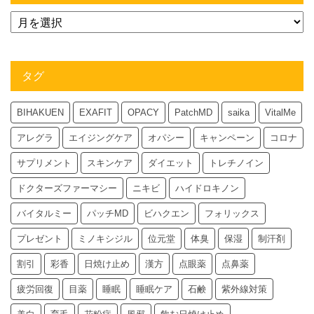
タグ
BIHAKUEN
EXAFIT
OPACY
PatchMD
saika
VitalMe
アレグラ
エイジングケア
オパシー
キャンペーン
コロナ
サプリメント
スキンケア
ダイエット
トレチノイン
ドクターズファーマシー
ニキビ
ハイドロキノン
バイタルミー
パッチMD
ビハクエン
フォリックス
プレゼント
ミノキシジル
位元堂
体臭
保湿
制汗剤
割引
彩香
日焼け止め
漢方
点眼薬
点鼻薬
疲労回復
目薬
睡眠
睡眠ケア
石鹸
紫外線対策