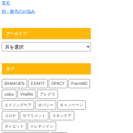
育毛
顔・睫毛のお悩み
アーカイブ
タグ
BIHAKUEN
EXAFIT
OPACY
PatchMD
saika
VitalMe
アレグラ
エイジングケア
オパシー
キャンペーン
コロナ
サプリメント
スキンケア
ダイエット
トレチノイン