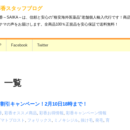
彩香スタッフブログ
香～SAIKA～は、信頼と安心の"格安海外医薬品"老舗個人輸入代行です！
ナマの声をお届けします。全商品100％正規品を安心保証で送料無料！
P
Facebook
Twitter
 一覧
0割引キャンペーン！2月10日18時まで！
香
,
彩香オススメ商品
,
彩香お得情報
,
彩香キャンペーン情報
ビマトプロスト
,
フォリックス
,
ミノキシジル
,
抜け毛
,
発毛
,
育