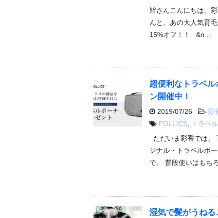
皆さんこんにちは、彩
んと、あの大人気育毛
15%オフ！！ &n …
超便利なトラベル
ン開催中！
2019/07/26
-
彩
FOLLICS
,
トラベ
ただいま彩香では、 
ジナル・トラベルポー
で、 普段使いはもちろ
湿気で髪がうねる