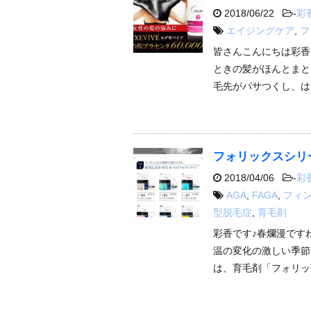
2018/06/22
-
彩
エイジングケア
,
フ
皆さんこんにちは彩香
ときの髪がほんとまと
毛先がパサつくし、は
フォリックスシリ
2018/04/06
-
彩
AGA
,
FAGA
,
フィ
型脱毛症
,
育毛剤
彩香です♪春爛漫です
温の変化の激しい季節
は、育毛剤「フォリッ