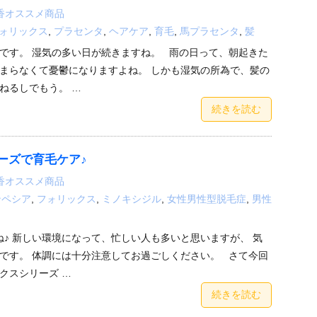
香オススメ商品
ォリックス
,
プラセンタ
,
ヘアケア
,
育毛
,
馬プラセンタ
,
髪
です。 湿気の多い日が続きますね。 雨の日って、朝起きた
まらなくて憂鬱になりますよね。 しかも湿気の所為で、髪の
ねるしでもう。 …
続きを読む
ーズで育毛ケア♪
香オススメ商品
ンペシア
,
フォリックス
,
ミノキシジル
,
女性男性型脱毛症
,
男性
ね♪ 新しい環境になって、忙しい人も多いと思いますが、 気
です。 体調には十分注意してお過ごしください。 さて今回
クスシリーズ …
続きを読む