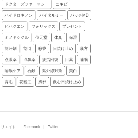
ドクターズファーマシー
ニキビ
ハイドロキノン
バイタルミー
パッチMD
ビハクエン
フォリックス
プレゼント
ミノキシジル
位元堂
体臭
保湿
制汗剤
割引
彩香
日焼け止め
漢方
点眼薬
点鼻薬
疲労回復
目薬
睡眠
睡眠ケア
石鹸
紫外線対策
美白
育毛
花粉症
風邪
飲む日焼け止め
ィリエイト
Facebook
Twitter