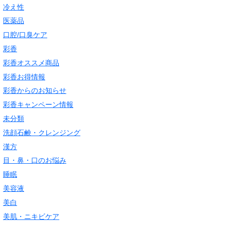
冷え性
医薬品
口腔/口臭ケア
彩香
彩香オススメ商品
彩香お得情報
彩香からのお知らせ
彩香キャンペーン情報
未分類
洗顔石鹸・クレンジング
漢方
目・鼻・口のお悩み
睡眠
美容液
美白
美肌・ニキビケア