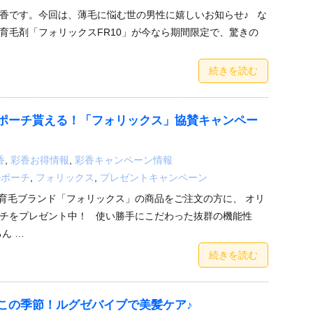
香です。今回は、薄毛に悩む世の男性に嬉しいお知らせ♪ な
育毛剤「フォリックスFR10」が今なら期間限定で、驚きの
続きを読む
ポーチ貰える！「フォリックス」協賛キャンペー
香
,
彩香お得情報
,
彩香キャンペーン情報
ルポーチ
,
フォリックス
,
プレゼントキャンペーン
育毛ブランド「フォリックス」の商品をご注文の方に、 オリ
チをプレゼント中！ 使い勝手にこだわった抜群の機能性
ん …
続きを読む
この季節！ルグゼバイブで美髪ケア♪