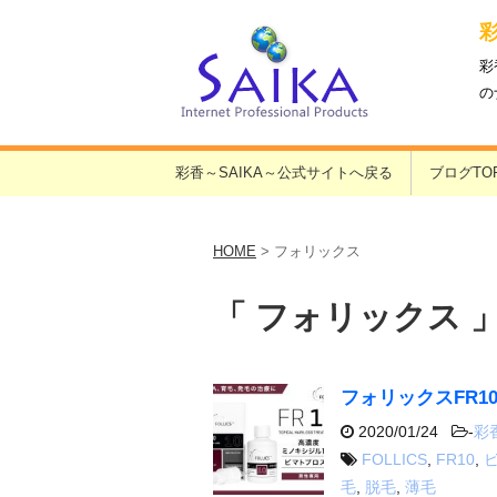
彩
の
彩香～SAIKA～公式サイトへ戻る
ブログTO
HOME
>
フォリックス
「 フォリックス 」
フォリックスFR1
2020/01/24
-
彩
FOLLICS
,
FR10
,
毛
,
脱毛
,
薄毛