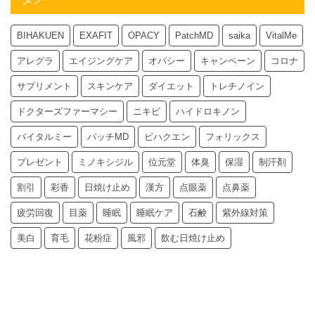
BIHAKUEN
EXAFIT
OPACY
PatchMD
saika
VitalMe
アレグラ
エイジングケア
オパシー
キャンペーン
コロナ
サプリメント
スキンケア
ダイエット
トレチノイン
ドクターズファーマシー
ニキビ
ハイドロキノン
バイタルミー
パッチMD
ビハクエン
フォリックス
プレゼント
ミノキシジル
位元堂
体臭
保湿
制汗剤
割引
彩香
日焼け止め
漢方
点眼薬
点鼻薬
疲労回復
目薬
睡眠
睡眠ケア
石鹸
紫外線対策
美白
育毛
花粉症
風邪
飲む日焼け止め