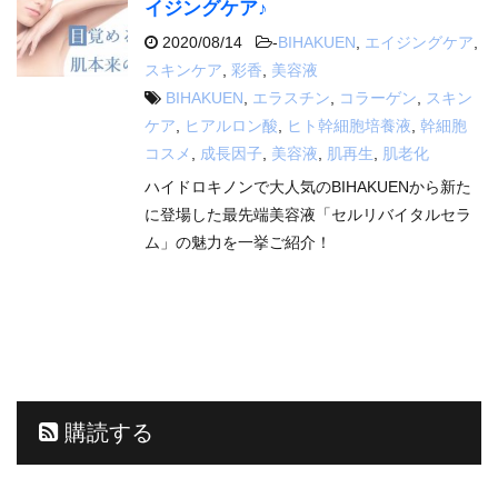
イジングケア♪
2020/08/14
-
BIHAKUEN
,
エイジングケア
,
スキンケア
,
彩香
,
美容液
BIHAKUEN
,
エラスチン
,
コラーゲン
,
スキン
ケア
,
ヒアルロン酸
,
ヒト幹細胞培養液
,
幹細胞
コスメ
,
成長因子
,
美容液
,
肌再生
,
肌老化
ハイドロキノンで大人気のBIHAKUENから新た
に登場した最先端美容液「セルリバイタルセラ
ム」の魅力を一挙ご紹介！
購読する