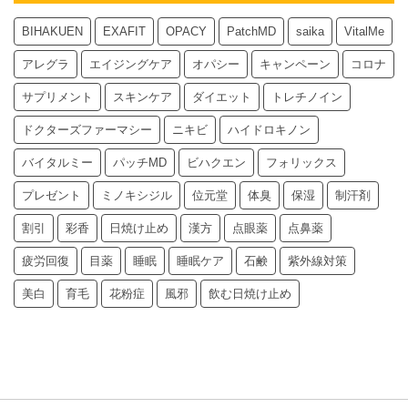
BIHAKUEN
EXAFIT
OPACY
PatchMD
saika
VitalMe
アレグラ
エイジングケア
オパシー
キャンペーン
コロナ
サプリメント
スキンケア
ダイエット
トレチノイン
ドクターズファーマシー
ニキビ
ハイドロキノン
バイタルミー
パッチMD
ビハクエン
フォリックス
プレゼント
ミノキシジル
位元堂
体臭
保湿
制汗剤
割引
彩香
日焼け止め
漢方
点眼薬
点鼻薬
疲労回復
目薬
睡眠
睡眠ケア
石鹸
紫外線対策
美白
育毛
花粉症
風邪
飲む日焼け止め