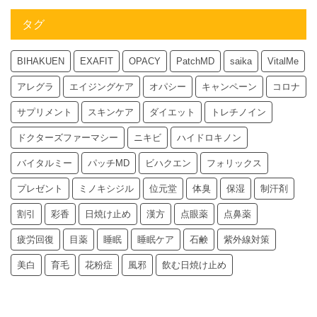
タグ
BIHAKUEN
EXAFIT
OPACY
PatchMD
saika
VitalMe
アレグラ
エイジングケア
オパシー
キャンペーン
コロナ
サプリメント
スキンケア
ダイエット
トレチノイン
ドクターズファーマシー
ニキビ
ハイドロキノン
バイタルミー
パッチMD
ビハクエン
フォリックス
プレゼント
ミノキシジル
位元堂
体臭
保湿
制汗剤
割引
彩香
日焼け止め
漢方
点眼薬
点鼻薬
疲労回復
目薬
睡眠
睡眠ケア
石鹸
紫外線対策
美白
育毛
花粉症
風邪
飲む日焼け止め