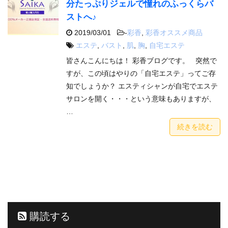
分たっぷりジェルで憧れのふっくらバ
ストへ♪
2019/03/01
-
彩香
,
彩香オススメ商品
エステ
,
バスト
,
肌
,
胸
,
自宅エステ
皆さんこんにちは！ 彩香ブログです。 突然で
すが、この頃はやりの「自宅エステ」ってご存
知でしょうか？ エスティシャンが自宅でエステ
サロンを開く・・・という意味もありますが、
…
続きを読む
購読する