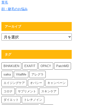
育毛
顔・睫毛のお悩み
アーカイブ
タグ
BIHAKUEN
EXAFIT
OPACY
PatchMD
saika
VitalMe
アレグラ
エイジングケア
オパシー
キャンペーン
コロナ
サプリメント
スキンケア
ダイエット
トレチノイン