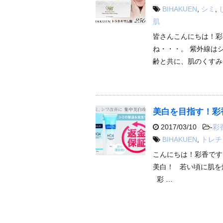
BIHAKUEN
,
シミ
,
肌
皆さんこんにちは！彩
ね・・・。 紫外線は
齢と共に、肌のくすみ
美白を目指す！彩
2017/03/10
-
彩
BIHAKUEN
,
トレチ
こんにちは！彩香です
美白！ 若い頃に肌を
彩 …