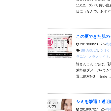
11/12、ズバリ良
日にちなんで、おすす
この夏できた肌の
2019/08/23
-
彩
BIHAKUEN
,
シミケ
ラニン
,
メラノサイト
皆さんこんにちは、彩
紫外線ダメージ&でき
置は絶対NG！ &nbs 
シミを撃退！透明
2018/07/27
-
彩