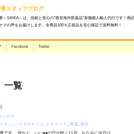
彩香スタッフブログ
香～SAIKA～は、信頼と安心の"格安海外医薬品"老舗個人輸入代行です！
ナマの声をお届けします。全商品100％正規品を安心保証で送料無料！
P
Facebook
Twitter
 一覧
！
キンケア
ノイン
,
ハイドロキノン
,
ヒルドイド
,
保湿
,
美白
香です。 何かと、いい●●の日が続く11月。ちなみに今日は