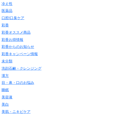
冷え性
医薬品
口腔/口臭ケア
彩香
彩香オススメ商品
彩香お得情報
彩香からのお知らせ
彩香キャンペーン情報
未分類
洗顔石鹸・クレンジング
漢方
目・鼻・口のお悩み
睡眠
美容液
美白
美肌・ニキビケア