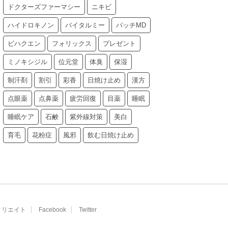
ドクターズファーマシー
ニキビ
ハイドロキノン
バイタルミー
パッチMD
ビハクエン
フォリックス
プレゼント
ミノキシジル
位元堂
体臭
保湿
制汗剤
割引
彩香
日焼け止め
漢方
点眼薬
点鼻薬
疲労回復
目薬
睡眠
睡眠ケア
石鹸
紫外線対策
美白
育毛
花粉症
風邪
飲む日焼け止め
ィリエイト
Facebook
Twitter