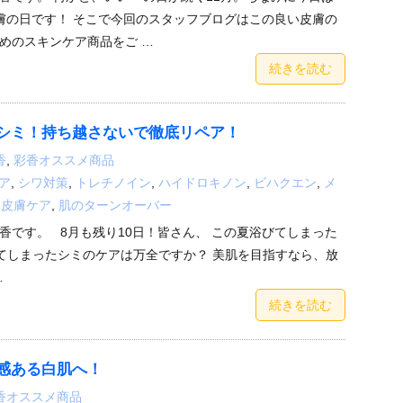
い皮膚の日です！ そこで今回のスタッフブログはこの良い皮膚の
めのスキンケア商品をご …
続きを読む
シミ！持ち越さないで徹底リペア！
香
,
彩香オススメ商品
ア
,
シワ対策
,
トレチノイン
,
ハイドロキノン
,
ビハクエン
,
メ
,
皮膚ケア
,
肌のターンオーバー
香です。 8月も残り10日！皆さん、 この夏浴びてしまった
てしまったシミのケアは万全ですか？ 美肌を目指すなら、放
…
続きを読む
感ある白肌へ！
香オススメ商品