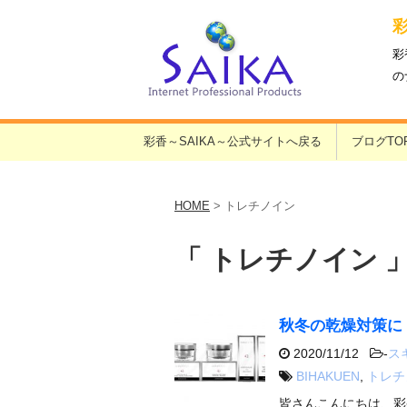
彩
の
彩香～SAIKA～公式サイトへ戻る
ブログTO
HOME
>
トレチノイン
「 トレチノイン 」
秋冬の乾燥対策に
2020/11/12
-
ス
BIHAKUEN
,
トレチ
皆さんこんにちは、彩