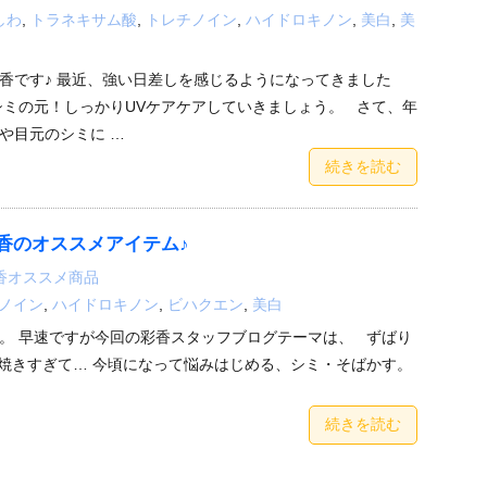
しわ
,
トラネキサム酸
,
トレチノイン
,
ハイドロキノン
,
美白
,
美
香です♪ 最近、強い日差しを感じるようになってきました
シミの元！しっかりUVケアケアしていきましょう。 さて、年
や目元のシミに …
続きを読む
香のオススメアイテム♪
香オススメ商品
ノイン
,
ハイドロキノン
,
ビハクエン
,
美白
。 早速ですが今回の彩香スタッフブログテーマは、 ずばり
焼きすぎて… 今頃になって悩みはじめる、シミ・そばかす。
続きを読む