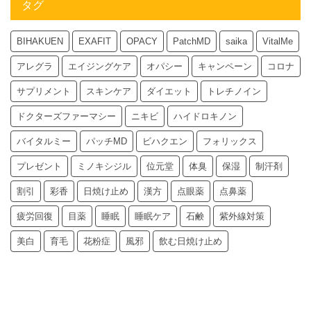
タグ
BIHAKUEN
EXAFIT
OPACY
PatchMD
saika
VitalMe
アレグラ
エイジングケア
オパシー
キャンペーン
コロナ
サプリメント
スキンケア
ダイエット
トレチノイン
ドクターズファーマシー
ニキビ
ハイドロキノン
バイタルミー
パッチMD
ビハクエン
フォリックス
プレゼント
ミノキシジル
位元堂
体臭
保湿
制汗剤
割引
彩香
日焼け止め
漢方
点眼薬
点鼻薬
疲労回復
目薬
睡眠
睡眠ケア
石鹸
紫外線対策
美白
育毛
花粉症
風邪
飲む日焼け止め