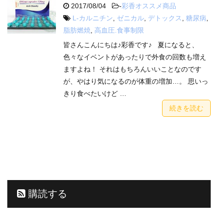
2017/08/04
-
彩香オススメ商品
L-カルニチン
,
ゼニカル
,
デトックス
,
糖尿病
,
脂肪燃焼
,
高血圧.食事制限
皆さんこんにちは♪彩香です♪ 夏になると、
色々なイベントがあったりで外食の回数も増え
ますよね！ それはもちろんいいことなのです
が、やはり気になるのが体重の増加…。 思いっ
きり食べたいけど …
続きを読む
購読する