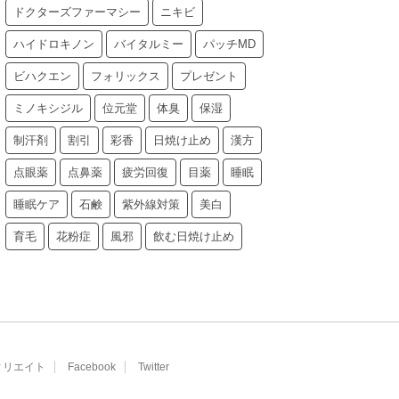
ドクターズファーマシー
ニキビ
ハイドロキノン
バイタルミー
パッチMD
ビハクエン
フォリックス
プレゼント
ミノキシジル
位元堂
体臭
保湿
制汗剤
割引
彩香
日焼け止め
漢方
点眼薬
点鼻薬
疲労回復
目薬
睡眠
睡眠ケア
石鹸
紫外線対策
美白
育毛
花粉症
風邪
飲む日焼け止め
ィリエイト
Facebook
Twitter