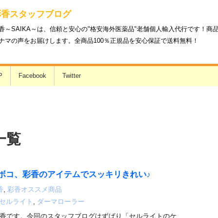
彩香スタッフブログ
香～SAIKA～は、信頼と安心の"格安海外医薬品"老舗個人輸入代行です！
ナマの声をお届けします。全商品100％正規品を安心保証で送料無料！
P
Facebook
Twitter
一覧
ボコ、彩香のアイテムでスッキリきれい♪
香
,
彩香オススメ商品
セルライト
,
ダーマローラー
香です。今回のスタッフブログはずばり「セルライトのケ