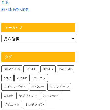
育毛
顔・睫毛のお悩み
アーカイブ
タグ
BIHAKUEN
EXAFIT
OPACY
PatchMD
saika
VitalMe
アレグラ
エイジングケア
オパシー
キャンペーン
コロナ
サプリメント
スキンケア
ダイエット
トレチノイン