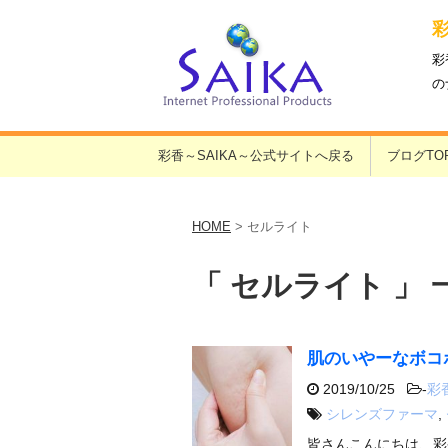
彩
の
彩香～SAIKA～公式サイトへ戻る
ブログTO
HOME
>
セルライト
「 セルライト 」 
肌のいやーなボコ
2019/10/25
-
彩
シレンズファーマ
,
皆さんこんにちは、彩