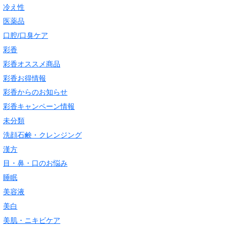
冷え性
医薬品
口腔/口臭ケア
彩香
彩香オススメ商品
彩香お得情報
彩香からのお知らせ
彩香キャンペーン情報
未分類
洗顔石鹸・クレンジング
漢方
目・鼻・口のお悩み
睡眠
美容液
美白
美肌・ニキビケア