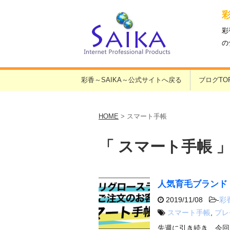
彩
の
彩香～SAIKA～公式サイトへ戻る
ブログTO
HOME
>
スマート手帳
「 スマート手帳 」
人気育毛ブランド
2019/11/08
-
彩
スマート手帳
,
プレ
先週に引き続き、今回