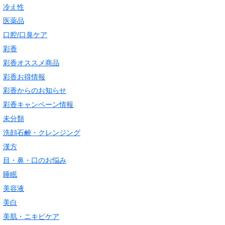
冷え性
医薬品
口腔/口臭ケア
彩香
彩香オススメ商品
彩香お得情報
彩香からのお知らせ
彩香キャンペーン情報
未分類
洗顔石鹸・クレンジング
漢方
目・鼻・口のお悩み
睡眠
美容液
美白
美肌・ニキビケア