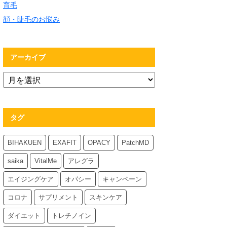
育毛
顔・睫毛のお悩み
アーカイブ
タグ
BIHAKUEN
EXAFIT
OPACY
PatchMD
saika
VitalMe
アレグラ
エイジングケア
オパシー
キャンペーン
コロナ
サプリメント
スキンケア
ダイエット
トレチノイン