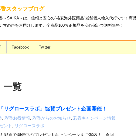
彩香スタッフブログ
香～SAIKA～は、信頼と安心の"格安海外医薬品"老舗個人輸入代行です！
ナマの声をお届けします。全商品100％正規品を安心保証で送料無料！
P
Facebook
Twitter
 一覧
「リグロースラボ」協賛プレゼント企画開催！
香
,
彩香お得情報
,
彩香からのお知らせ
,
彩香キャンペーン情報
ゼント
,
リグロースラボ
も彩香で開催中のプレゼントキャンペーンをご案内！ 今回