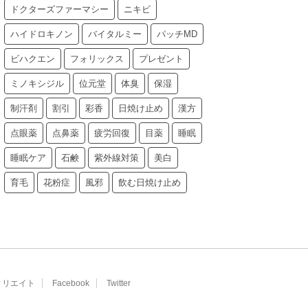
ドクターズファーマシー
ニキビ
ハイドロキノン
バイタルミー
パッチMD
ビハクエン
フォリックス
プレゼント
ミノキシジル
位元堂
体臭
保湿
制汗剤
割引
彩香
日焼け止め
漢方
点眼薬
点鼻薬
疲労回復
目薬
睡眠
睡眠ケア
石鹸
紫外線対策
美白
育毛
花粉症
風邪
飲む日焼け止め
ィリエイト
Facebook
Twitter