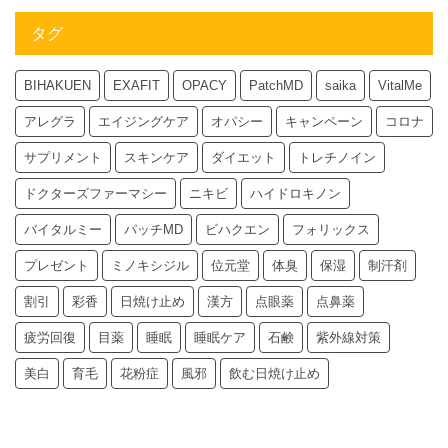
タグ
BIHAKUEN
EXAFIT
OPACY
PatchMD
saika
VitalMe
アレグラ
エイジングケア
オパシー
キャンペーン
コロナ
サプリメント
スキンケア
ダイエット
トレチノイン
ドクターズファーマシー
ニキビ
ハイドロキノン
バイタルミー
パッチMD
ビハクエン
フォリックス
プレゼント
ミノキシジル
位元堂
体臭
保湿
制汗剤
割引
彩香
日焼け止め
漢方
点眼薬
点鼻薬
疲労回復
目薬
睡眠
睡眠ケア
石鹸
紫外線対策
美白
育毛
花粉症
風邪
飲む日焼け止め