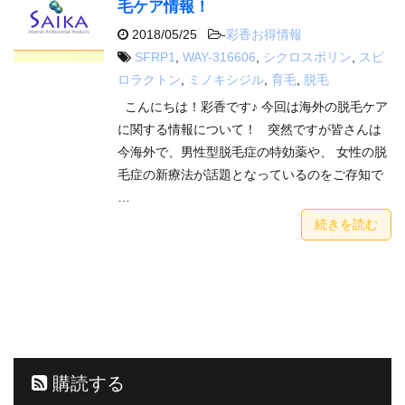
毛ケア情報！
2018/05/25
-
彩香お得情報
SFRP1
,
WAY-316606
,
シクロスポリン
,
スピ
ロラクトン
,
ミノキシジル
,
育毛
,
脱毛
こんにちは！彩香です♪ 今回は海外の脱毛ケア
に関する情報について！ 突然ですが皆さんは
今海外で、男性型脱毛症の特効薬や、 女性の脱
毛症の新療法が話題となっているのをご存知で
…
続きを読む
購読する