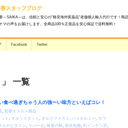
彩香スタッフブログ
香～SAIKA～は、信頼と安心の"格安海外医薬品"老舗個人輸入代行です！
ナマの声をお届けします。全商品100％正規品を安心保証で送料無料！
P
Facebook
Twitter
 」 一覧
い食べ過ぎちゃう人の強ーい味方といえばコレ！
香
,
彩香オススメ商品
タット
,
オルリスタット
,
オルリファスト
,
バイタルミー
,
ホワ
マルチビタミン
,
リパーゼ
,
味覚の秋
,
炭水化物
,
白インゲン豆
,