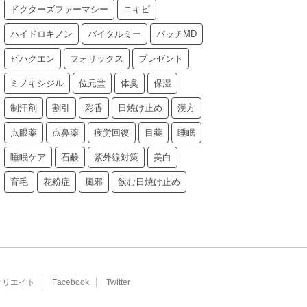
ドクターズファーマシー
ニキビ
ハイドロキノン
バイタルミー
パッチMD
ビハクエン
フォリックス
プレゼント
ミノキシジル
位元堂
体臭
保湿
制汗剤
割引
彩香
日焼け止め
漢方
点眼薬
点鼻薬
疲労回復
目薬
睡眠
睡眠ケア
石鹸
紫外線対策
美白
育毛
花粉症
風邪
飲む日焼け止め
ィリエイト
Facebook
Twitter