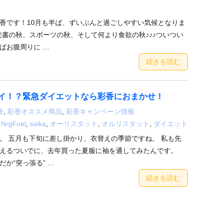
香です！10月も半ば、ずいぶんと過ごしやすい気候となりま
読書の秋、スポーツの秋、そして何より食欲の秋♪♪♪ついつい
ばお腹周りに …
続きを読む
イ！？緊急ダイエットなら彩香におまかせ！
香
,
彩香オススメ商品
,
彩香キャンペーン情報
,
NrgFuel
,
saika
,
オーリスタット
,
オルリスタット
,
ダイエット
。 五月も下旬に差し掛かり、衣替えの季節ですね。 私も先
替えるついでに、去年買った夏服に袖を通してみたんです。
か“突っ張る” …
続きを読む