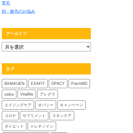
育毛
顔・睫毛のお悩み
アーカイブ
タグ
BIHAKUEN
EXAFIT
OPACY
PatchMD
saika
VitalMe
アレグラ
エイジングケア
オパシー
キャンペーン
コロナ
サプリメント
スキンケア
ダイエット
トレチノイン