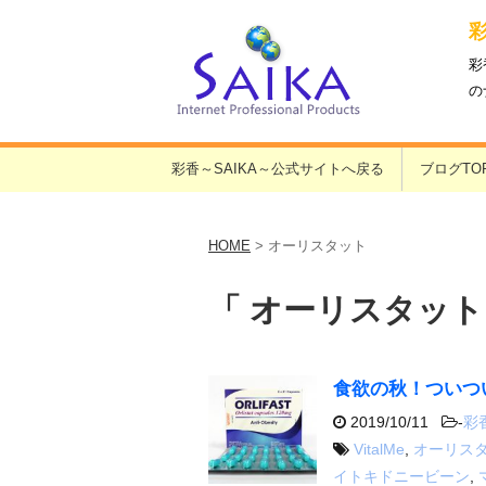
彩
の
彩香～SAIKA～公式サイトへ戻る
ブログTO
HOME
>
オーリスタット
「 オーリスタット
食欲の秋！ついつ
2019/10/11
-
彩
VitalMe
,
オーリス
イトキドニービーン
,