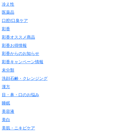
冷え性
医薬品
口腔/口臭ケア
彩香
彩香オススメ商品
彩香お得情報
彩香からのお知らせ
彩香キャンペーン情報
未分類
洗顔石鹸・クレンジング
漢方
目・鼻・口のお悩み
睡眠
美容液
美白
美肌・ニキビケア