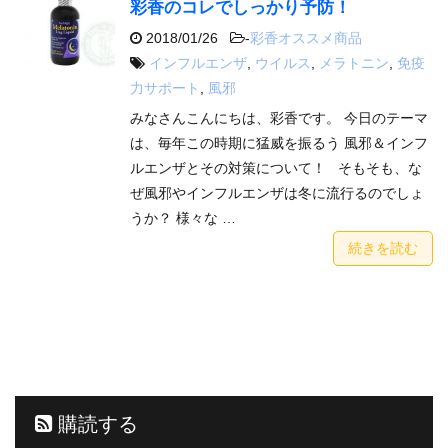
彩香のコレでしっかり予防！
2018/01/26
-
彩香オススメ商品
インフルエンザ
,
ウイルス
,
メラトニン
,
免疫
力サポート
,
風邪
みなさんこんにちは、彩香です。 今日のテーマ
は、毎年この時期に猛威を振るう 風邪＆インフ
ルエンザとその対策について！ そもそも、な
ぜ風邪やインフルエンザは冬に流行るのでしょ
うか？ 様々な …
続きを読む
購読する