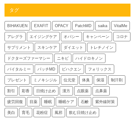
タグ
BIHAKUEN
EXAFIT
OPACY
PatchMD
saika
VitalMe
アレグラ
エイジングケア
オパシー
キャンペーン
コロナ
サプリメント
スキンケア
ダイエット
トレチノイン
ドクターズファーマシー
ニキビ
ハイドロキノン
バイタルミー
パッチMD
ビハクエン
フォリックス
プレゼント
ミノキシジル
位元堂
体臭
保湿
制汗剤
割引
彩香
日焼け止め
漢方
点眼薬
点鼻薬
疲労回復
目薬
睡眠
睡眠ケア
石鹸
紫外線対策
美白
育毛
花粉症
風邪
飲む日焼け止め