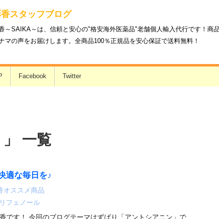
彩香スタッフブログ
香～SAIKA～は、信頼と安心の"格安海外医薬品"老舗個人輸入代行です！
ナマの声をお届けします。全商品100％正規品を安心保証で送料無料！
P
Facebook
Twitter
 」 一覧
快適な毎日を♪
香オススメ商品
リフェノール
香です！ 今回のブログテーマはずばり「アントシアニン」で