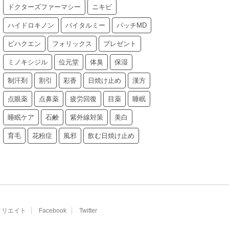
ドクターズファーマシー
ニキビ
ハイドロキノン
バイタルミー
パッチMD
ビハクエン
フォリックス
プレゼント
ミノキシジル
位元堂
体臭
保湿
制汗剤
割引
彩香
日焼け止め
漢方
点眼薬
点鼻薬
疲労回復
目薬
睡眠
睡眠ケア
石鹸
紫外線対策
美白
育毛
花粉症
風邪
飲む日焼け止め
ィリエイト
Facebook
Twitter