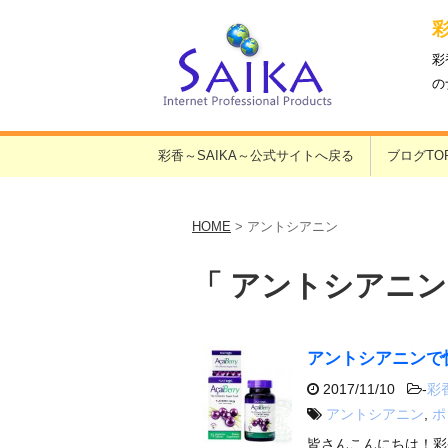
彩
の
彩香～SAIKA～公式サイトへ戻る
ブログTO
HOME
>
アントシアニン
「 アントシアニン
アントシアニンで
2017/11/10
-
彩
アントシアニン
,
ポ
皆さんこんにちは！彩