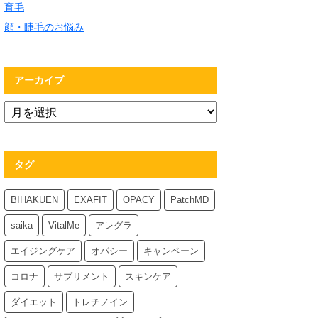
育毛
顔・睫毛のお悩み
アーカイブ
タグ
BIHAKUEN
EXAFIT
OPACY
PatchMD
saika
VitalMe
アレグラ
エイジングケア
オパシー
キャンペーン
コロナ
サプリメント
スキンケア
ダイエット
トレチノイン