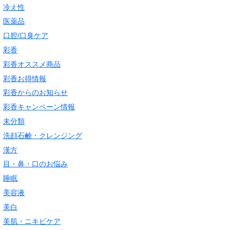
冷え性
医薬品
口腔/口臭ケア
彩香
彩香オススメ商品
彩香お得情報
彩香からのお知らせ
彩香キャンペーン情報
未分類
洗顔石鹸・クレンジング
漢方
目・鼻・口のお悩み
睡眠
美容液
美白
美肌・ニキビケア