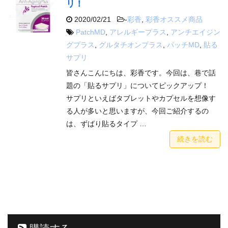
リ！
2020/02/21
-
彩香
,
彩香オススメ商品
PatchMD
,
アレルギープラス
,
アンチエイジン
グプラス
,
グルタチオンプラス
,
パッチMD
,
貼る
サプリ
皆さんこんにちは、彩香です。今回は、巷で話
題の「貼るサプリ」についてピックアップ！
サプリといえばタブレットやカプセルを想像す
る人が多いと思いますが、今回ご紹介するの
は、ずばり貼るタイプ …
続きを読む