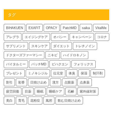
タグ
BIHAKUEN
EXAFIT
OPACY
PatchMD
saika
VitalMe
アレグラ
エイジングケア
オパシー
キャンペーン
コロナ
サプリメント
スキンケア
ダイエット
トレチノイン
ドクターズファーマシー
ニキビ
ハイドロキノン
バイタルミー
パッチMD
ビハクエン
フォリックス
プレゼント
ミノキシジル
位元堂
体臭
保湿
制汗剤
割引
彩香
日焼け止め
漢方
点眼薬
点鼻薬
疲労回復
目薬
睡眠
睡眠ケア
石鹸
紫外線対策
美白
育毛
花粉症
風邪
飲む日焼け止め