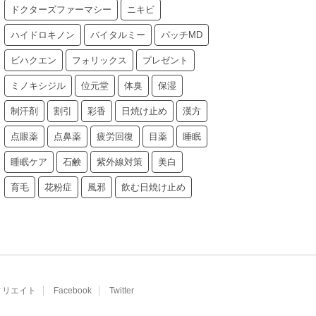
ドクターズファーマシー
ニキビ
ハイドロキノン
バイタルミー
パッチMD
ビハクエン
フォリックス
プレゼント
ミノキシジル
位元堂
体臭
保湿
制汗剤
割引
彩香
日焼け止め
漢方
点眼薬
点鼻薬
疲労回復
目薬
睡眠
睡眠ケア
石鹸
紫外線対策
美白
育毛
花粉症
風邪
飲む日焼け止め
ィリエイト
Facebook
Twitter