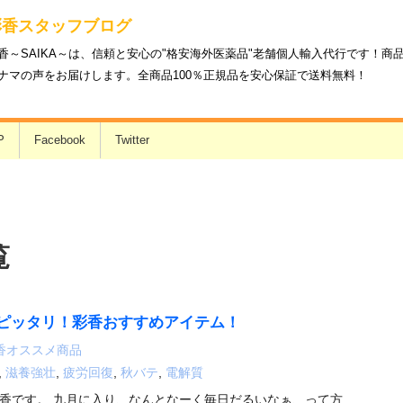
彩香スタッフブログ
香～SAIKA～は、信頼と安心の"格安海外医薬品"老舗個人輸入代行です！
ナマの声をお届けします。全商品100％正規品を安心保証で送料無料！
P
Facebook
Twitter
覧
ピッタリ！彩香おすすめアイテム！
香オススメ商品
,
滋養強壮
,
疲労回復
,
秋バテ
,
電解質
香です。 九月に入り、なんとなーく毎日だるいなぁ、って方