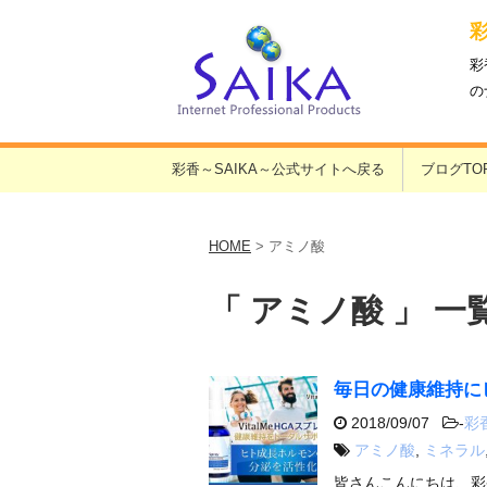
彩
の
彩香～SAIKA～公式サイトへ戻る
ブログTO
HOME
>
アミノ酸
「 アミノ酸 」 一
毎日の健康維持に
2018/09/07
-
彩
アミノ酸
,
ミネラル
皆さんこんにちは、彩