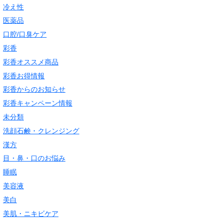
冷え性
医薬品
口腔/口臭ケア
彩香
彩香オススメ商品
彩香お得情報
彩香からのお知らせ
彩香キャンペーン情報
未分類
洗顔石鹸・クレンジング
漢方
目・鼻・口のお悩み
睡眠
美容液
美白
美肌・ニキビケア