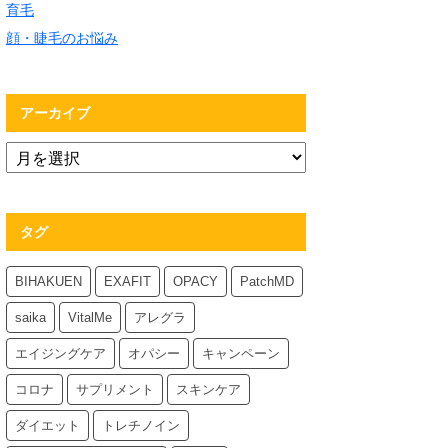
育毛
顔・睫毛のお悩み
アーカイブ
タグ
BIHAKUEN
EXAFIT
OPACY
PatchMD
saika
VitalMe
アレグラ
エイジングケア
オパシー
キャンペーン
コロナ
サプリメント
スキンケア
ダイエット
トレチノイン