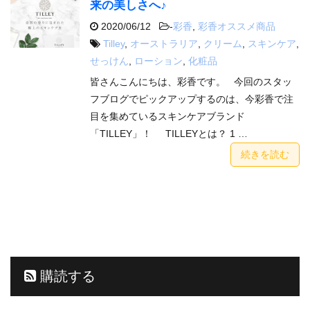
来の美しさへ♪
2020/06/12
-
彩香
,
彩香オススメ商品
Tilley
,
オーストラリア
,
クリーム
,
スキンケア
,
せっけん
,
ローション
,
化粧品
皆さんこんにちは、彩香です。 今回のスタッ
フブログでピックアップするのは、今彩香で注
目を集めているスキンケアブランド
「TILLEY」！ TILLEYとは？ 1 …
続きを読む
購読する