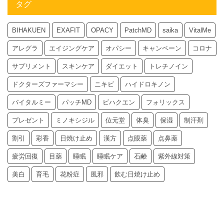
タグ
BIHAKUEN
EXAFIT
OPACY
PatchMD
saika
VitalMe
アレグラ
エイジングケア
オパシー
キャンペーン
コロナ
サプリメント
スキンケア
ダイエット
トレチノイン
ドクターズファーマシー
ニキビ
ハイドロキノン
バイタルミー
パッチMD
ビハクエン
フォリックス
プレゼント
ミノキシジル
位元堂
体臭
保湿
制汗剤
割引
彩香
日焼け止め
漢方
点眼薬
点鼻薬
疲労回復
目薬
睡眠
睡眠ケア
石鹸
紫外線対策
美白
育毛
花粉症
風邪
飲む日焼け止め