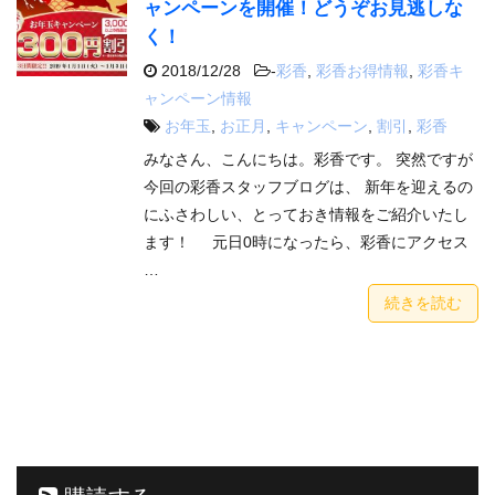
ャンペーンを開催！どうぞお見逃しな
く！
2018/12/28
-
彩香
,
彩香お得情報
,
彩香キ
ャンペーン情報
お年玉
,
お正月
,
キャンペーン
,
割引
,
彩香
みなさん、こんにちは。彩香です。 突然ですが
今回の彩香スタッフブログは、 新年を迎えるの
にふさわしい、とっておき情報をご紹介いたし
ます！ 元日0時になったら、彩香にアクセス
…
続きを読む