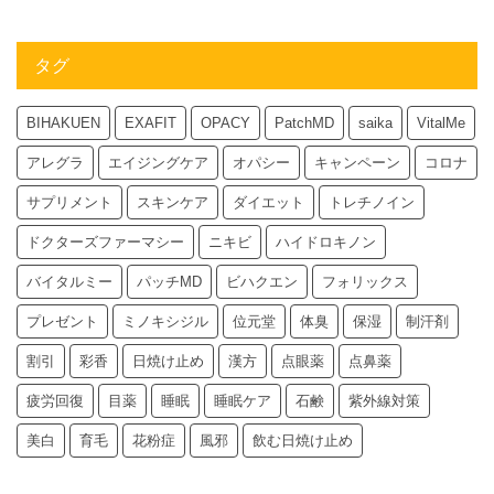
タグ
BIHAKUEN
EXAFIT
OPACY
PatchMD
saika
VitalMe
アレグラ
エイジングケア
オパシー
キャンペーン
コロナ
サプリメント
スキンケア
ダイエット
トレチノイン
ドクターズファーマシー
ニキビ
ハイドロキノン
バイタルミー
パッチMD
ビハクエン
フォリックス
プレゼント
ミノキシジル
位元堂
体臭
保湿
制汗剤
割引
彩香
日焼け止め
漢方
点眼薬
点鼻薬
疲労回復
目薬
睡眠
睡眠ケア
石鹸
紫外線対策
美白
育毛
花粉症
風邪
飲む日焼け止め