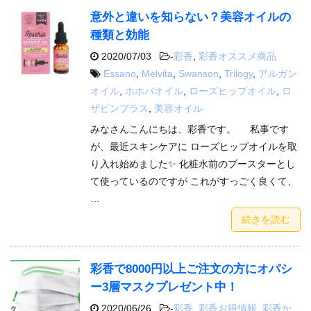
意外と違いを知らない？美容オイルの
種類と効能
2020/07/03
-
彩香
,
彩香オススメ商品
Essano
,
Melvita
,
Swanson
,
Trilogy
,
アルガン
オイル
,
ホホバオイル
,
ローズヒップオイル
,
ロ
ザピンプラス
,
美容オイル
みなさんこんにちは、彩香です。 私事です
が、最近スキンケアに ローズヒップオイルを取
り入れ始めました✨ 化粧水前のブースターとし
て使っているのですが これがすっごく良くて、
…
続きを読む
彩香で8000円以上ご注文の方にオパシ
ー3層マスクプレゼント中！
2020/06/26
-
彩香
,
彩香お得情報
,
彩香か