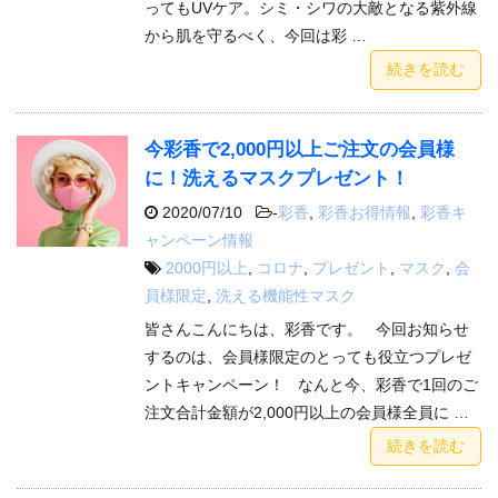
ってもUVケア。シミ・シワの大敵となる紫外線
から肌を守るべく、今回は彩 …
続きを読む
今彩香で2,000円以上ご注文の会員様
に！洗えるマスクプレゼント！
2020/07/10
-
彩香
,
彩香お得情報
,
彩香キ
ャンペーン情報
2000円以上
,
コロナ
,
プレゼント
,
マスク
,
会
員様限定
,
洗える機能性マスク
皆さんこんにちは、彩香です。 今回お知らせ
するのは、会員様限定のとっても役立つプレゼ
ントキャンペーン！ なんと今、彩香で1回のご
注文合計金額が2,000円以上の会員様全員に …
続きを読む