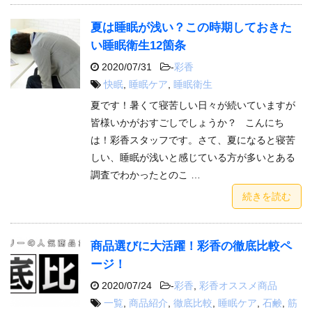
夏は睡眠が浅い？この時期しておきた
い睡眠衛生12箇条
2020/07/31
-
彩香
快眠
,
睡眠ケア
,
睡眠衛生
夏です！暑くて寝苦しい日々が続いていますが
皆様いかがおすごしでしょうか？ こんにち
は！彩香スタッフです。さて、夏になると寝苦
しい、睡眠が浅いと感じている方が多いとある
調査でわかったとのこ …
続きを読む
商品選びに大活躍！彩香の徹底比較ペ
ージ！
2020/07/24
-
彩香
,
彩香オススメ商品
一覧
,
商品紹介
,
徹底比較
,
睡眠ケア
,
石鹸
,
筋