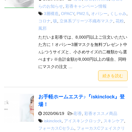
らのお知らせ
,
彩香キャンペーン情報
3層構造
,
OPACY
,
PM2.5
,
オパシー
,
くしゃみ
,
コロナ
,
咳
,
立体系プリーツ不織布マスク
,
花粉
,
風邪
ただいま彩香では、8,000円以上ご注文いただい
た方に！オパシー3層マスクを無料プレゼント中
♪ふつうサイズと、小さめサイズの二種類から選
べます♪ ※合計金額が8,000円以上の場合、同時
にマスクの注文 …
続きを読む
お手軽ホームエステ♪『iskinclock』登
場！
2020/06/19
-
彩香
,
彩香オススメ商品
iskinclock
,
アイスキンクロック
,
スキンケア
,
フォーカスCセラム
,
フォーカスCフェイスクリ