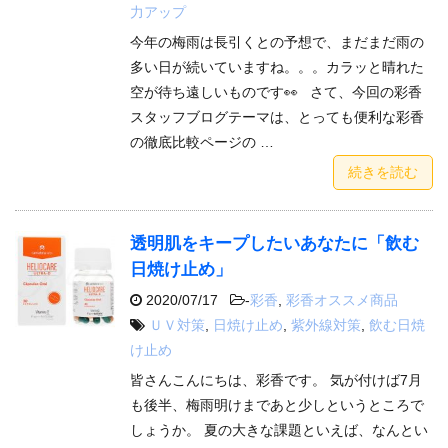
力アップ
今年の梅雨は長引くとの予想で、まだまだ雨の
多い日が続いていますね。。。カラッと晴れた
空が待ち遠しいものです👀 さて、今回の彩香
スタッフブログテーマは、とっても便利な彩香
の徹底比較ページの …
続きを読む
透明肌をキープしたいあなたに「飲む
日焼け止め」
2020/07/17
-
彩香
,
彩香オススメ商品
ＵＶ対策
,
日焼け止め
,
紫外線対策
,
飲む日焼
け止め
皆さんこんにちは、彩香です。 気が付けば7月
も後半、梅雨明けまであと少しというところで
しょうか。 夏の大きな課題といえば、なんとい