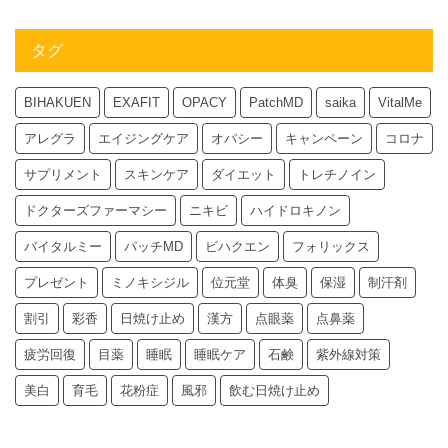
タグ
BIHAKUEN
EXAFIT
OPACY
PatchMD
saika
VitalMe
アレグラ
エイジングケア
オパシー
キャンペーン
コロナ
サプリメント
スキンケア
ダイエット
トレチノイン
ドクターズファーマシー
ニキビ
ハイドロキノン
バイタルミー
パッチMD
ビハクエン
フォリックス
プレゼント
ミノキシジル
位元堂
体臭
保湿
制汗剤
割引
彩香
日焼け止め
漢方
点眼薬
点鼻薬
疲労回復
目薬
睡眠
睡眠ケア
石鹸
紫外線対策
美白
育毛
花粉症
風邪
飲む日焼け止め