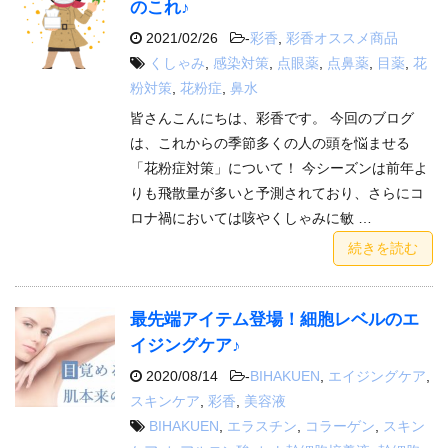
のこれ♪
2021/02/26
-
彩香
,
彩香オススメ商品
くしゃみ
,
感染対策
,
点眼薬
,
点鼻薬
,
目薬
,
花
粉対策
,
花粉症
,
鼻水
皆さんこんにちは、彩香です。 今回のブログ
は、これからの季節多くの人の頭を悩ませる
「花粉症対策」について！ 今シーズンは前年よ
りも飛散量が多いと予測されており、さらにコ
ロナ禍においては咳やくしゃみに敏 …
続きを読む
最先端アイテム登場！細胞レベルのエ
イジングケア♪
2020/08/14
-
BIHAKUEN
,
エイジングケア
,
スキンケア
,
彩香
,
美容液
BIHAKUEN
,
エラスチン
,
コラーゲン
,
スキン