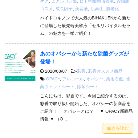
ケア
,
ヒアルロン酸
,
ヒト幹細胞培養液
,
幹細胞
コスメ
,
成長因子
,
美容液
,
肌再生
,
肌老化
ハイドロキノンで大人気のBIHAKUENから新た
に登場した最先端美容液「セルリバイタルセラ
ム」の魅力を一挙ご紹介！
あのオパシーから新たな除菌グッズが
登場！
2020/08/07
-
彩香
,
彩香オススメ商品
OPACY
,
アルコール
,
オパシー
,
薬用石鹸
,
除
菌ウェットシート
,
除菌シート
こんにちは、彩香です。今回ご紹介するのは、
彩香で取り扱い開始した、オパシーの新商品を
ご紹介！ オパシーとは？ ▼ OPACY新商品
情報 ▼ （O …
続きを読む