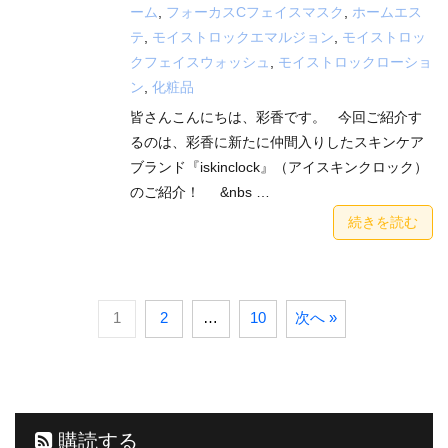
ーム
,
フォーカスCフェイスマスク
,
ホームエス
テ
,
モイストロックエマルジョン
,
モイストロッ
クフェイスウォッシュ
,
モイストロックローショ
ン
,
化粧品
皆さんこんにちは、彩香です。 今回ご紹介す
るのは、彩香に新たに仲間入りしたスキンケア
ブランド『iskinclock』（アイスキンクロック）
のご紹介！ &nbs …
続きを読む
1
2
…
10
次へ »
購読する