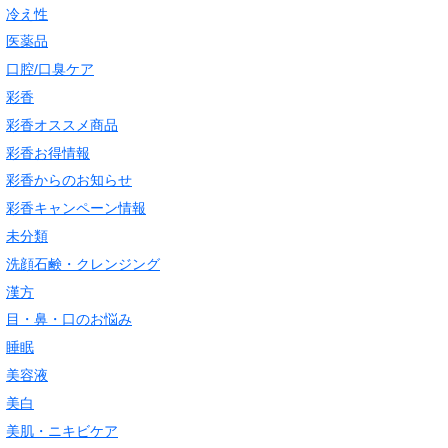
冷え性
医薬品
口腔/口臭ケア
彩香
彩香オススメ商品
彩香お得情報
彩香からのお知らせ
彩香キャンペーン情報
未分類
洗顔石鹸・クレンジング
漢方
目・鼻・口のお悩み
睡眠
美容液
美白
美肌・ニキビケア