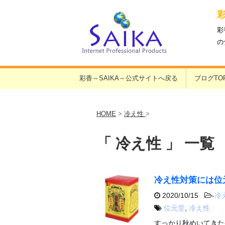
彩
の
彩香～SAIKA～公式サイトへ戻る
ブログTO
HOME
>
冷え性
>
「 冷え性 」 一覧
冷え性対策には位
2020/10/15
-
冷
位元堂
,
冷え性
すっかり秋めいてきた