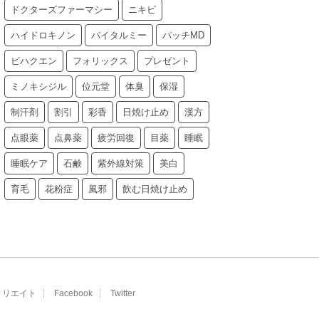
ドクターズファーマシー
ニキビ
ハイドロキノン
バイタルミー
パッチMD
ビハクエン
フォリックス
プレゼント
ミノキシジル
位元堂
体臭
保湿
制汗剤
割引
彩香
日焼け止め
漢方
点眼薬
点鼻薬
疲労回復
目薬
睡眠
睡眠ケア
石鹸
紫外線対策
美白
育毛
花粉症
風邪
飲む日焼け止め
ィリエイト
Facebook
Twitter