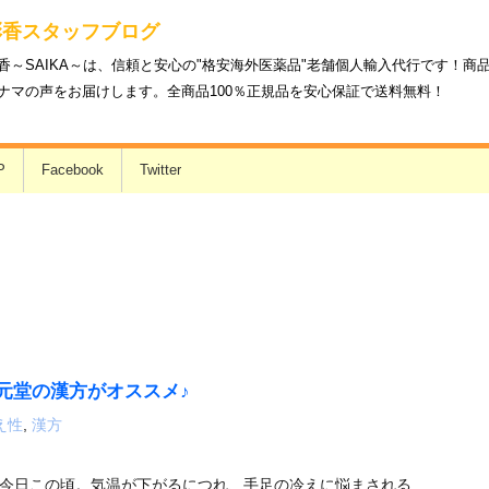
彩香スタッフブログ
香～SAIKA～は、信頼と安心の"格安海外医薬品"老舗個人輸入代行です！
ナマの声をお届けします。全商品100％正規品を安心保証で送料無料！
P
Facebook
Twitter
元堂の漢方がオススメ♪
え性
,
漢方
今日この頃。気温が下がるにつれ、手足の冷えに悩まされる