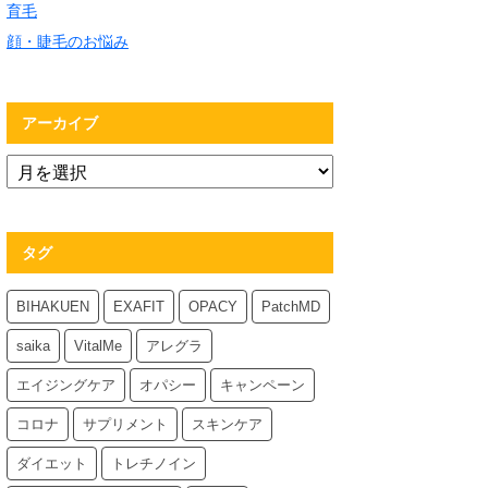
育毛
顔・睫毛のお悩み
アーカイブ
タグ
BIHAKUEN
EXAFIT
OPACY
PatchMD
saika
VitalMe
アレグラ
エイジングケア
オパシー
キャンペーン
コロナ
サプリメント
スキンケア
ダイエット
トレチノイン